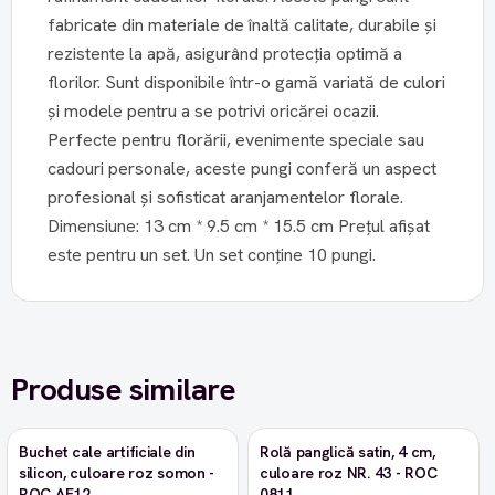
fabricate din materiale de înaltă calitate, durabile și
rezistente la apă, asigurând protecția optimă a
florilor. Sunt disponibile într-o gamă variată de culori
și modele pentru a se potrivi oricărei ocazii.
Perfecte pentru florării, evenimente speciale sau
cadouri personale, aceste pungi conferă un aspect
profesional și sofisticat aranjamentelor florale.
Dimensiune: 13 cm * 9.5 cm * 15.5 cm Prețul afișat
este pentru un set. Un set conține 10 pungi.
Produse similare
Buchet cale artificiale din
Rolă panglică satin, 4 cm,
-9%
silicon, culoare roz somon -
culoare roz NR. 43 - ROC
ROC AF12
0811