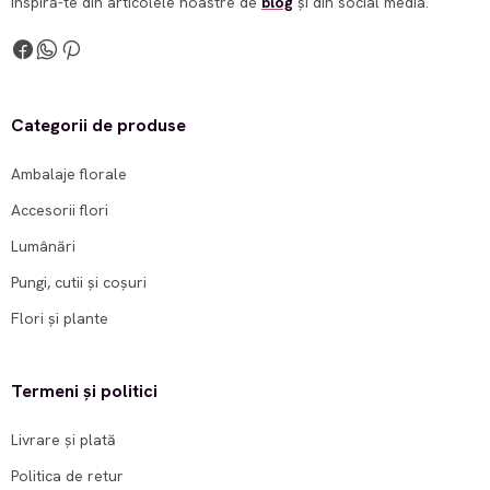
Inspiră-te din articolele noastre de
blog
și din social media.
Categorii de produse
Ambalaje florale
Accesorii flori
Lumânări
Pungi, cutii și coșuri
Flori și plante
Termeni și politici
Livrare și plată
Politica de retur