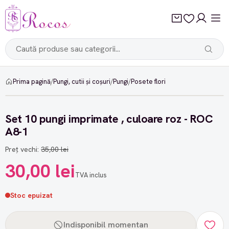
Prima pagină
/
Pungi, cutii și coșuri
/
Pungi
/
Posete flori
-14%
Set 10 pungi imprimate , culoare roz - ROC
A8-1
Preț vechi:
35,00 lei
30,00 lei
TVA inclus
Stoc epuizat
Indisponibil momentan