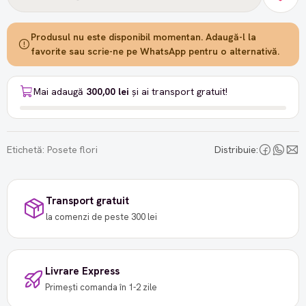
Produsul nu este disponibil momentan. Adaugă-l la
favorite sau scrie-ne pe WhatsApp pentru o alternativă.
Mai adaugă
300,00 lei
și ai transport gratuit!
Etichetă:
Posete flori
Distribuie:
Transport gratuit
la comenzi de peste 300 lei
Livrare Express
Primești comanda în 1-2 zile