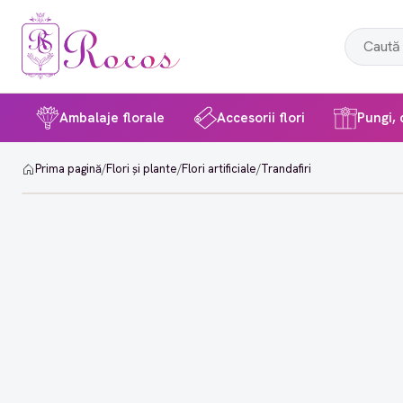
Ambalaje florale
Accesorii flori
Pungi, c
Prima pagină
/
Flori și plante
/
Flori artificiale
/
Trandafiri