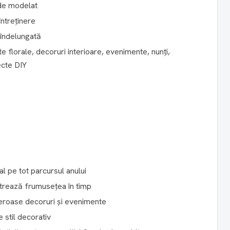
 de modelat
ntreținere
e îndelungată
e florale, decoruri interioare, evenimente, nunți,
iecte DIY
al pe tot parcursul anului
ăstrează frumusețea în timp
meroase decoruri și evenimente
e stil decorativ