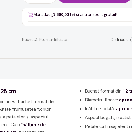
Mai adaugă
300,00 lei
și ai transport gratuit!
Etichetă:
Flori artificiale
Distribuie:
– 28 cm
Buchet format din
12 t
Diametru floare:
aprox
 cu acest buchet format din
Înălțime totală:
aproxi
litate frumusețea florilor
 a petalelor și aspectul
Aspect bogat și realist
delicat, oferind un decor sofisticat fără a necesita întreținere. Cu o
înălțime de
Petale cu finisaj atent r