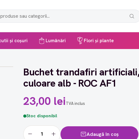
utii și coșuri
Lumânări
Flori și plante
Buchet trandafiri artificiali
culoare alb - ROC AF1
23,00 lei
TVA inclus
Stoc disponibil
Adaugă în coș