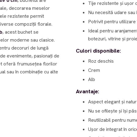
tiv 6 cm
, buchetul are
Tije rezistente și ușor
rale, decorarea meselor
Nu necesită udare sau î
ijele rezistente permit
Potrivit pentru utilizar
iverse compoziții florale.
Ideal pentru aranjament
b
, acest buchet se
botezuri, vitrine și pro
 celor moderne sau clasice.
pentru decoruri de lungă
Culori disponibile:
Roz deschis
et oferă frumusețea florilor
Crem
ual sau în combinație cu alte
Alb
Avantaje:
Aspect elegant și natur
Nu se ofilește și își p
Reutilizabil pentru nu
Ușor de integrat în oric