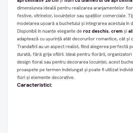
aproximativ 28 cm
și
flori cu diametrul de aproxima
dimensiunea ideală pentru realizarea aranjamentelor flo
festive, vitrinelor, locuințelor sau spațiilor comerciale. T
modelarea ușoară a buchetului și integrarea acestuia în d
Disponibil în nuanțe elegante de
roz deschis
,
crem
și
al
adaptează cu ușurință atât decorurilor romantice, cât și
Trandafirii au un aspect realist, fiind alegerea perfectă 
durată, fără grija ofilirii. Ideal pentru florării, organizatori de evenimente, pasionați de
design floral sau pentru decorarea locuinței, acest buch
proaspete pe termen îndelungat și poate fi utilizat individ
flori și elemente decorative.
Caracteristici: