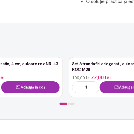
O soluție practică și e
satin, 4 cm, culoare roz NR. 43
Set 6 trandafiri criogenati, culoar
-23%
ROC M28
lei
77,00 lei
100,00 lei
Adaugă în coș
Adaugă î