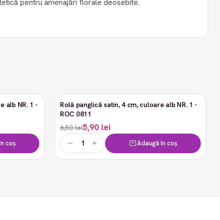
stetică pentru amenajări florale deosebite.
e alb NR. 1 -
Rolă panglică satin, 4 cm, culoare alb NR. 1 -
-9%
ROC 0811
5,90 lei
6,50 lei
n coș
Adaugă în coș