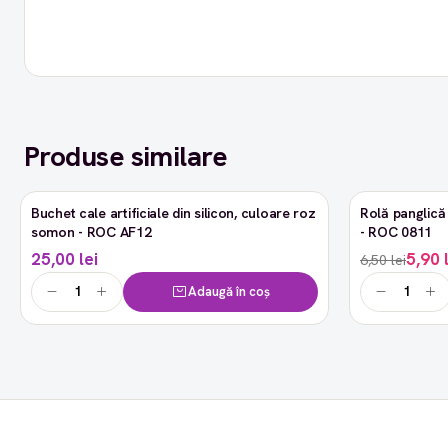
Produse similare
Buchet cale artificiale din silicon, culoare roz
Rolă panglică 
-9%
somon - ROC AF12
- ROC 0811
25,00 lei
5,90 
6,50 lei
Adaugă în coș