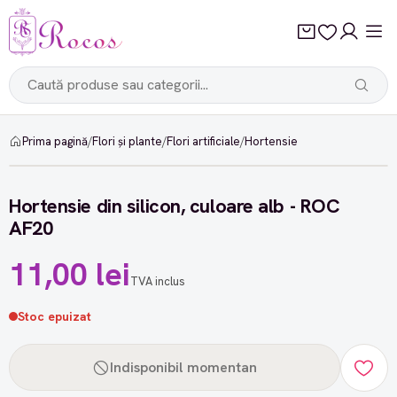
Prima pagină
/
Flori și plante
/
Flori artificiale
/
Hortensie
Hortensie din silicon, culoare alb - ROC
AF20
11,00 lei
TVA inclus
Stoc epuizat
Indisponibil momentan