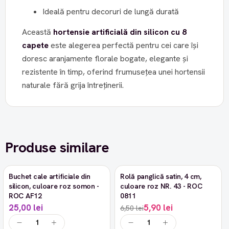
Ideală pentru decoruri de lungă durată
Această
hortensie artificială din silicon cu 8
capete
este alegerea perfectă pentru cei care își
doresc aranjamente florale bogate, elegante și
rezistente în timp, oferind frumusețea unei hortensii
naturale fără grija întreținerii.
Produse similare
Buchet cale artificiale din
Rolă panglică satin, 4 cm,
-9%
silicon, culoare roz somon -
culoare roz NR. 43 - ROC
ROC AF12
0811
25,00 lei
5,90 lei
6,50 lei