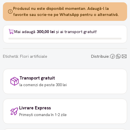
Produsul nu este disponibil momentan. Adaugă-l la
favorite sau scrie-ne pe WhatsApp pentru o alternativă.
Mai adaugă
300,00 lei
și ai transport gratuit!
Etichetă:
Flori artificiale
Distribuie:
Transport gratuit
la comenzi de peste 300 lei
Livrare Express
Primești comanda în 1-2 zile