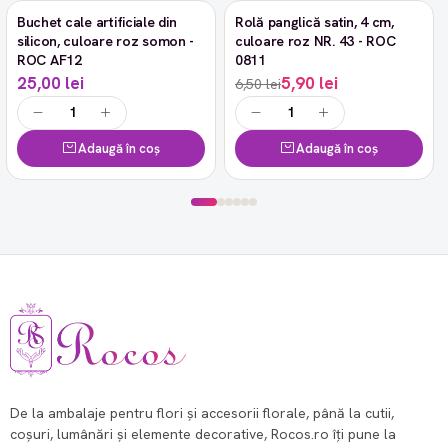
Buchet cale artificiale din
Rolă panglică satin, 4 cm,
-9%
silicon, culoare roz somon -
culoare roz NR. 43 - ROC
ROC AF12
0811
25,00 lei
5,90 lei
6,50 lei
Adaugă în coș
Adaugă în coș
De la ambalaje pentru flori și accesorii florale, până la cutii,
coșuri, lumânări și elemente decorative, Rocos.ro îți pune la