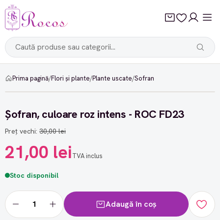
Prima pagină
/
Flori și plante
/
Plante uscate
/
Sofran
-30%
Șofran, culoare roz intens - ROC FD23
Preț vechi:
30,00 lei
21,00 lei
TVA inclus
Stoc disponibil
Adaugă în coș