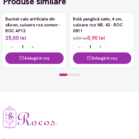
Produse similare
Buchet cale artificiale din
Rolă panglică satin, 4 cm,
-9%
silicon, culoare roz somon -
culoare roz NR. 43 - ROC
ROC AF12
0811
25,00 lei
5,90 lei
6,50 lei
Adaugă în coș
Adaugă în coș