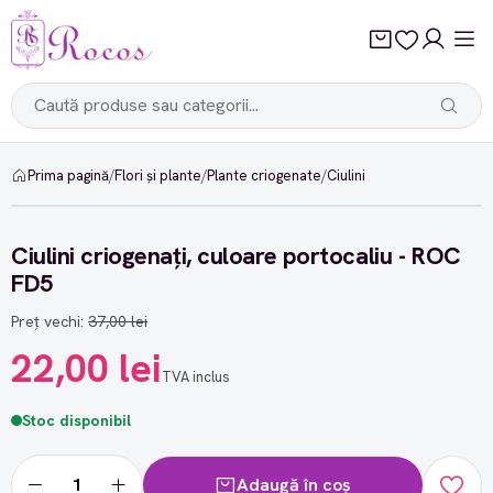
Prima pagină
/
Flori și plante
/
Plante criogenate
/
Ciulini
-40%
Ciulini criogenați, culoare portocaliu - ROC
FD5
Preț vechi:
37,00 lei
22,00 lei
TVA inclus
Stoc disponibil
Adaugă în coș