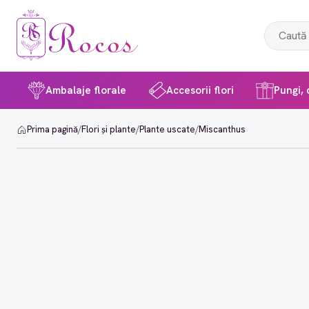
Ambalaje florale
Accesorii flori
Pungi, c
Prima pagină
/
Flori și plante
/
Plante uscate
/
Miscanthus