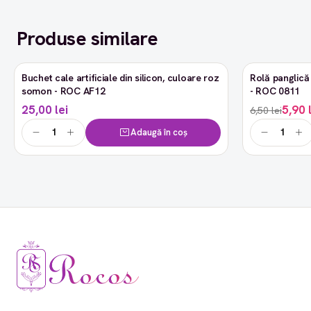
Produse similare
Buchet cale artificiale din silicon, culoare roz
Rolă panglică 
-9%
somon - ROC AF12
- ROC 0811
25,00 lei
5,90 
6,50 lei
Adaugă în coș