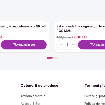
satin, 4 cm, culoare roz NR. 43
Set 6 trandafiri criogenati, culoar
-23%
ROC M28
lei
77,00 lei
100,00 lei
Adaugă în coș
Adaugă î
Categorii de produse
Termeni și p
Ambalaje florale
Livrare și pla
Accesorii flori
Politica de re