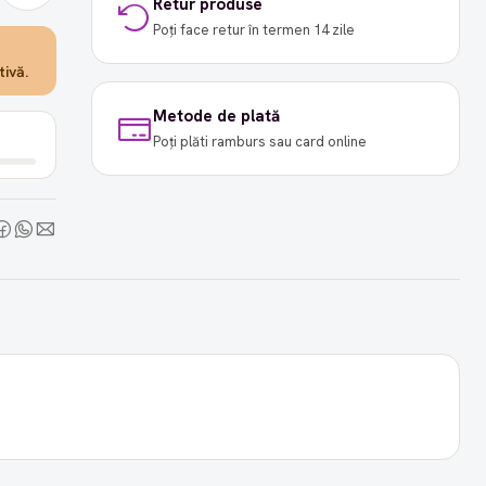
Retur produse
Poți face retur în termen 14 zile
ivă.
Metode de plată
Poți plăti ramburs sau card online