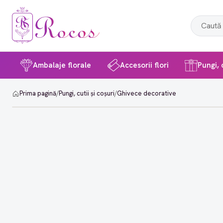
Ambalaje florale
Accesorii flori
Pungi, c
Prima pagină
/
Pungi, cutii și coșuri
/
Ghivece decorative