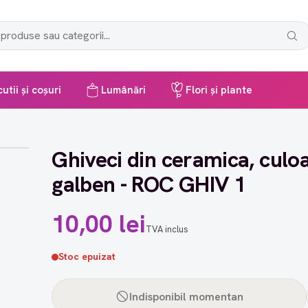
utii și coșuri
Lumânări
Flori și plante
Ghiveci din ceramica, culo
galben - ROC GHIV 1
10,00 lei
TVA inclus
Stoc epuizat
Indisponibil momentan