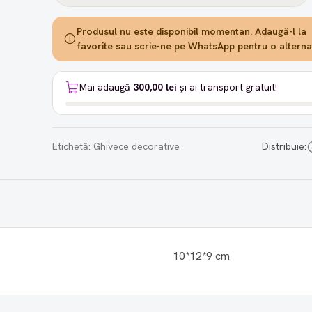
Produsul nu este disponibil momentan. Adaugă-l la
favorite sau scrie-ne pe WhatsApp pentru o alternat
Mai adaugă
300,00 lei
și ai transport gratuit!
Etichetă:
Ghivece decorative
Distribuie:
10*12*9 cm