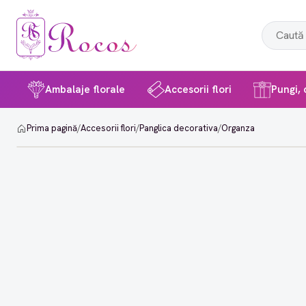
Ambalaje florale
Accesorii flori
Pungi, c
Prima pagină
/
Accesorii flori
/
Panglica decorativa
/
Organza