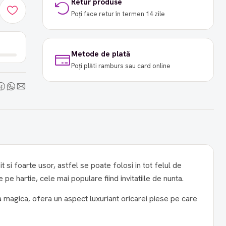
Retur produse
Poți face retur în termen 14 zile
Metode de plată
Poți plăti ramburs sau card online
it si foarte usor, astfel se poate folosi in tot felul de
 pe hartie, cele mai populare fiind invitatiile de nunta.
ea magica, ofera un aspect luxuriant oricarei piese pe care