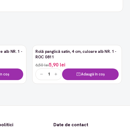
e alb NR. 1 -
Rolă panglică satin, 4 cm, culoare alb NR. 1 -
-9%
ROC 0811
5,90 lei
6,50 lei
n coș
Adaugă în coș
olitici
Date de contact