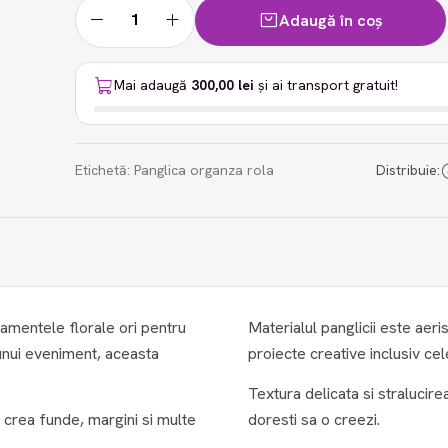
Adaugă în coș
Mai adaugă
300,00 lei
și ai transport gratuit!
Etichetă:
Panglica organza rola
Distribuie:
jamentele florale ori pentru
Materialul panglicii este aeris
unui eveniment, aceasta
proiecte creative inclusiv cele
Textura delicata si stralucir
 crea funde, margini si multe
doresti sa o creezi.