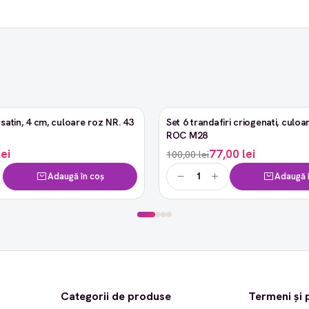
satin, 4 cm, culoare roz NR. 43
Set 6 trandafiri criogenati, culoar
-23%
ROC M28
lei
77,00 lei
100,00 lei
Adaugă în coș
Adaugă î
Categorii de produse
Termeni și p