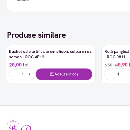
Produse similare
Buchet cale artificiale din silicon, culoare roz
Rolă panglică 
-9%
somon - ROC AF12
- ROC 0811
25,00 lei
5,90 
6,50 lei
Adaugă în coș