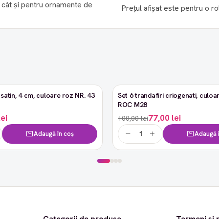
, cât și pentru ornamente de
Prețul afișat este pentru o ro
satin, 4 cm, culoare roz NR. 43
Set 6 trandafiri criogenati, culoar
-23%
ROC M28
lei
77,00 lei
100,00 lei
Adaugă în coș
Adaugă î
Categorii de produse
Termeni și p