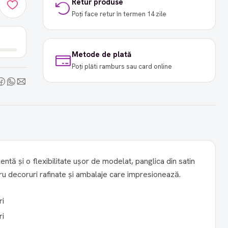
Retur produse
Poți face retur în termen 14 zile
Metode de plată
Poți plăti ramburs sau card online
lentă și o flexibilitate ușor de modelat, panglica din satin
u decoruri rafinate și ambalaje care impresionează.
ri
ri