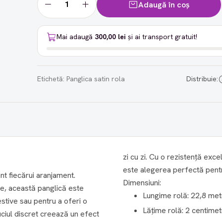
Adaugă în coș
Mai adaugă
300,00 lei
și ai transport gratuit!
Etichetă:
Panglica satin rola
Distribuie:
zi cu zi. Cu o rezistență exce
este alegerea perfectă pentr
nt fiecărui aranjament.
Dimensiuni:
ile, această panglică este
Lungime rolă: 22,8 met
stive sau pentru a oferi o
Lățime rolă: 2 centimet
uciul discret creează un efect