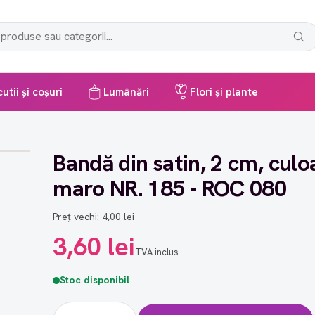
utii și coșuri
Lumânări
Flori și plante
Bandă din satin, 2 cm, culo
maro NR. 185 - ROC 080
Preț vechi:
4,00 lei
3,60 lei
TVA inclus
Stoc disponibil