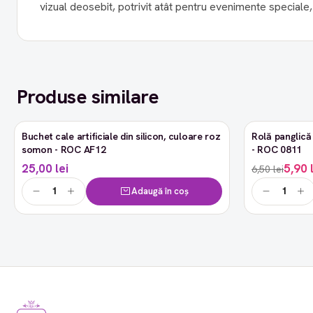
vizual deosebit, potrivit atât pentru evenimente speciale
Produse similare
Buchet cale artificiale din silicon, culoare roz
Rolă panglică 
-9%
somon - ROC AF12
- ROC 0811
25,00 lei
5,90 
6,50 lei
Adaugă în coș