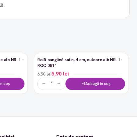
lă.
e alb NR. 1 -
Rolă panglică satin, 4 cm, culoare alb NR. 1 -
-9%
ROC 0811
5,90 lei
6,50 lei
n coș
Adaugă în coș
olitici
Date de contact