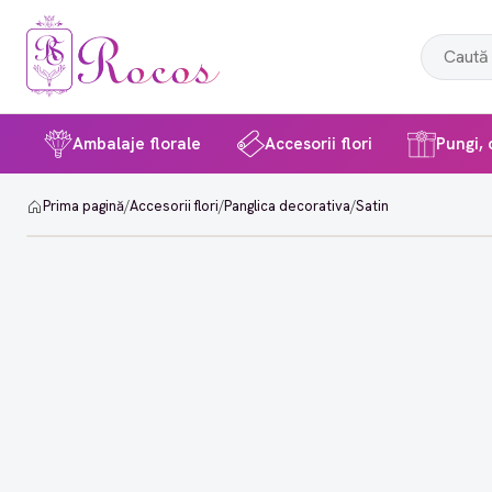
Ambalaje florale
Accesorii flori
Pungi, c
Prima pagină
/
Accesorii flori
/
Panglica decorativa
/
Satin
-10%