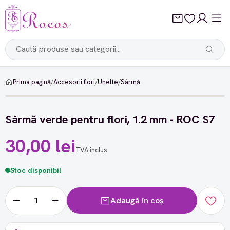
Prima pagină
/
Accesorii flori
/
Unelte
/
Sârmă
Sârmă verde pentru flori, 1.2 mm - ROC S7
30,00 lei
TVA inclus
Stoc disponibil
Adaugă în coș