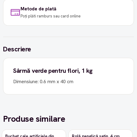
Metode de plată
Poți plăti ramburs sau card online
Descriere
Sârmă verde pentru flori, 1 kg
Dimensiune: 0.6 mm x 40 cm
Produse similare
Buchet cale artificiale din
Rolă panglică satin, 4 cm,
-9%