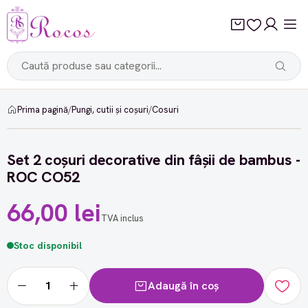
Prima pagină
/
Pungi, cutii și coșuri
/
Cosuri
Set 2 coșuri decorative din fâșii de bambus -
ROC CO52
66,00 lei
TVA inclus
Stoc disponibil
Adaugă în coș