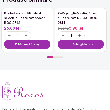
Buchet cale artificiale din
Rolă panglică satin, 4 cm,
-9%
silicon, culoare roz somon -
culoare roz NR. 43 - ROC
ROC AF12
0811
25,00 lei
5,90 lei
6,50 lei
Adaugă în coș
Adaugă în coș
De la ambalaje pentru flori și accesorii florale, până la cutii,