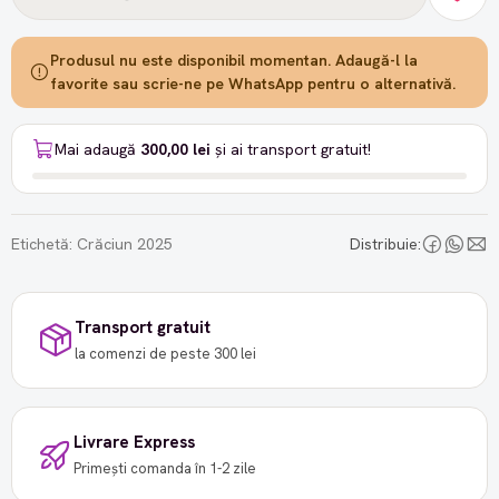
Produsul nu este disponibil momentan. Adaugă-l la
favorite sau scrie-ne pe WhatsApp pentru o alternativă.
Mai adaugă
300,00 lei
și ai transport gratuit!
Etichetă:
Crăciun 2025
Distribuie:
Transport gratuit
la comenzi de peste 300 lei
Livrare Express
Primești comanda în 1-2 zile