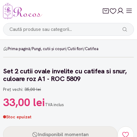
Prima pagină
/
Pungi, cutii și coșuri
/
Cutii flori
/
Catifea
-5%
Set 2 cutii ovale invelite cu catifea si snur,
culoare roz A1 - ROC 5809
Preț vechi:
35,00 lei
33,00 lei
TVA inclus
Stoc epuizat
Indisponibil momentan