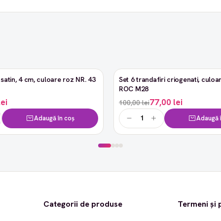
satin, 4 cm, culoare roz NR. 43
Set 6 trandafiri criogenati, culoar
-23%
ROC M28
lei
77,00 lei
100,00 lei
Adaugă în coș
Adaugă î
Categorii de produse
Termeni și p