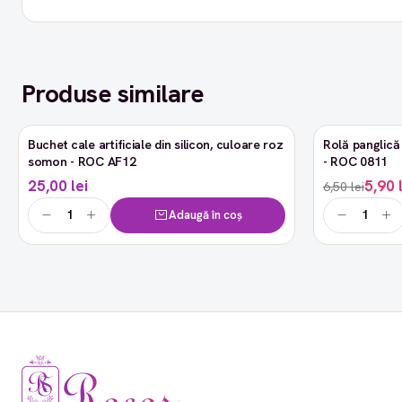
Produse similare
Buchet cale artificiale din silicon, culoare roz
Rolă panglică 
-9%
somon - ROC AF12
- ROC 0811
25,00 lei
5,90 
6,50 lei
Adaugă în coș