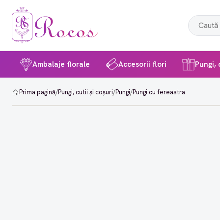
Ambalaje florale
Accesorii flori
Pungi, c
Prima pagină
/
Pungi, cutii și coșuri
/
Pungi
/
Pungi cu fereastra
-27%