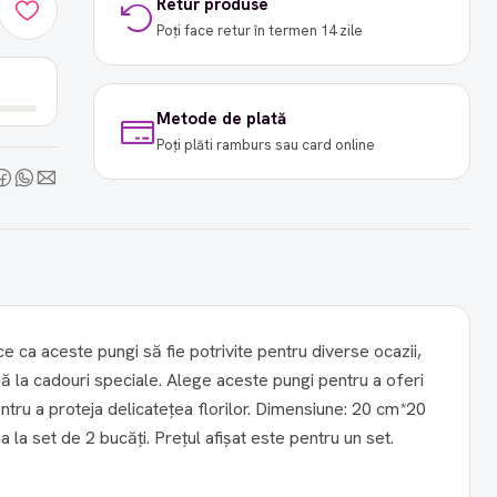
Retur produse
Poți face retur în termen 14 zile
Metode de plată
Poți plăti ramburs sau card online
ce ca aceste pungi să fie potrivite pentru diverse ocazii,
ă la cadouri speciale. Alege aceste pungi pentru a oferi
eja delicatețea florilor. Dimensiune: 20 cm*20
cm*35 cm Se comercializeaza la set de 2 bucăți. Prețul afișat este pentru un set.