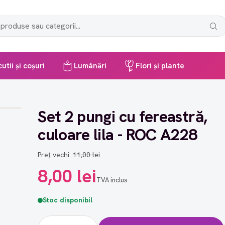
utii și coșuri
Lumânări
Flori și plante
Set 2 pungi cu fereastră,
culoare lila - ROC A228
Preț vechi:
11,00 lei
8,00 lei
TVA inclus
Stoc disponibil