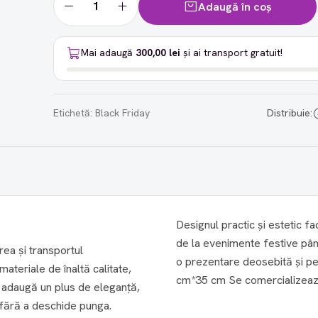
Adaugă în coș
Mai adaugă
300,00 lei
și ai transport gratuit!
Etichetă:
Black Friday
Distribuie:
Designul practic și estetic fa
de la evenimente festive pân
rea și transportul
o prezentare deosebită și pentru a prot
ateriale de înaltă calitate,
ă adaugă un plus de eleganță,
 fără a deschide punga.