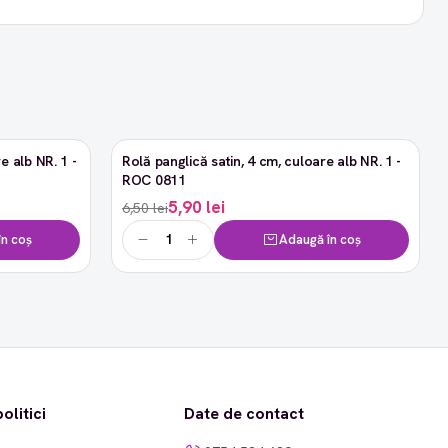
e alb NR. 1 -
Rolă panglică satin, 4 cm, culoare alb NR. 1 -
-9%
ROC 0811
5,90 lei
6,50 lei
n coș
Adaugă în coș
olitici
Date de contact