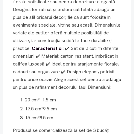
florale sofisticate sau pentru depozitare elegantă.
Designul lor rafinat și textura catifelată adaugă un
plus de stil oricărui decor, fie că sunt folosite în
evenimente speciale, vitrine sau acasă. Dimensiunile
variate ale cutiilor oferă multiple posibilități de
utilizare, iar construcția solidă le face durabile și
practice.
Caracteristici:
✔️ Set de 3 cutii în diferite
dimensiuni ✔️ Material: carton rezistent, îmbrăcat în
catifea luxoasă ✔️ Ideal pentru aranjamente florale,
cadouri sau organizare ✔️ Design elegant, potrivit
pentru orice ocazie Alege acest set pentru a adăuga
un plus de rafinament decorului tău! Dimensiuni:
20 cm*11.5 cm
17.5 cm*9.5 cm
15 cm*8.5 cm
Produsul se comercializează la set de 3 bucăți