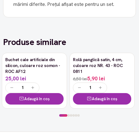
mărimi diferite. Prețul afișat este pentru un set.
Produse similare
Buchet cale artificiale din
Rolă panglică satin, 4 cm,
-9%
silicon, culoare roz somon -
culoare roz NR. 43 - ROC
ROC AF12
0811
25,00 lei
5,90 lei
6,50 lei
Adaugă în coș
Adaugă în coș