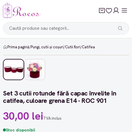
Prima pagină
/
Pungi, cutii și coșuri
/
Cutii flori
/
Catifea
Set 3 cutii rotunde fără capac învelite în
catifea, culoare grena E14 - ROC 901
30,00 lei
TVA inclus
Stoc disponibil