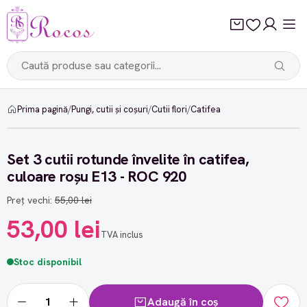
Prima pagină
/
Pungi, cutii și coșuri
/
Cutii flori
/
Catifea
-3%
Set 3 cutii rotunde învelite în catifea,
culoare roșu E13 - ROC 920
Preț vechi:
55,00 lei
53,00 lei
TVA inclus
Stoc disponibil
Adaugă în coș