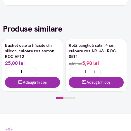
Produse similare
Buchet cale artificiale din
Rolă panglică satin, 4 cm,
-9%
silicon, culoare roz somon -
culoare roz NR. 43 - ROC
ROC AF12
0811
25,00 lei
5,90 lei
6,50 lei
Adaugă în coș
Adaugă în coș