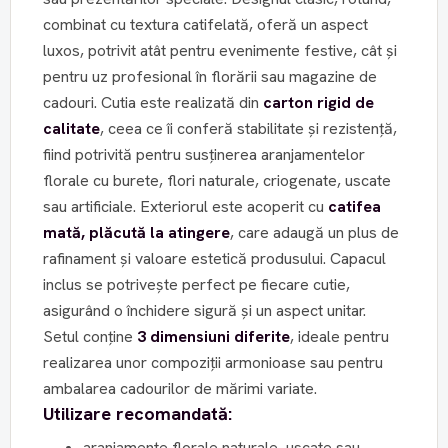
combinat cu textura catifelată, oferă un aspect
luxos, potrivit atât pentru evenimente festive, cât și
pentru uz profesional în florării sau magazine de
cadouri. Cutia este realizată din
carton rigid de
calitate
, ceea ce îi conferă stabilitate și rezistență,
fiind potrivită pentru susținerea aranjamentelor
florale cu burete, flori naturale, criogenate, uscate
sau artificiale. Exteriorul este acoperit cu
catifea
mată, plăcută la atingere
, care adaugă un plus de
rafinament și valoare estetică produsului. Capacul
inclus se potrivește perfect pe fiecare cutie,
asigurând o închidere sigură și un aspect unitar.
Setul conține
3 dimensiuni diferite
, ideale pentru
realizarea unor compoziții armonioase sau pentru
ambalarea cadourilor de mărimi variate.
Utilizare recomandată:
aranjamente florale naturale, uscate sau