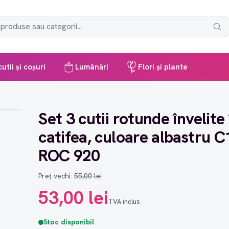
utii și coșuri
Lumânări
Flori și plante
Set 3 cutii rotunde învelite 
catifea, culoare albastru C
ROC 920
Preț vechi:
55,00 lei
53,00 lei
TVA inclus
Stoc disponibil