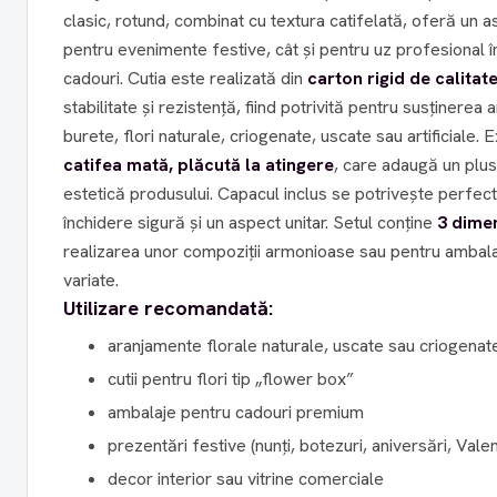
clasic, rotund, combinat cu textura catifelată, oferă un as
pentru evenimente festive, cât și pentru uz profesional î
cadouri. Cutia este realizată din
carton rigid de calitat
stabilitate și rezistență, fiind potrivită pentru susținerea
burete, flori naturale, criogenate, uscate sau artificiale. 
catifea mată, plăcută la atingere
, care adaugă un plus
estetică produsului. Capacul inclus se potrivește perfect pe fiecare cutie, asigurând o
închidere sigură și un aspect unitar. Setul conține
3 dimen
realizarea unor compoziții armonioase sau pentru ambal
variate.
Utilizare recomandată:
aranjamente florale naturale, uscate sau criogenat
cutii pentru flori tip „flower box”
ambalaje pentru cadouri premium
prezentări festive (nunți, botezuri, aniversări, Vale
decor interior sau vitrine comerciale