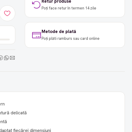
Retur produse
Poți face retur în termen 14 zile
Metode de plată
Poți plăti ramburs sau card online
ern
extură delicată
entă
daptat fiecărei dimensiuni