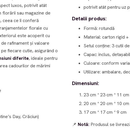
pect luxos, potrivit atât
potrivit atât pentru uz 
n florării sau magazine de
Detalii produs:
e
, ceea ce îi conferă
 aranjamentelor florale cu
Formă: rotundă
Exteriorul este acoperit cu
Material: carton rigid +
 de rafinament și valoare
Setul conține: 3 cutii d
Capac: inclus, detașabi
siuni diferite
, ideale pentru
Culoare: conform varia
area cadourilor de mărimi
Utilizare: ambalare, de
Dimensiuni:
e
23 cm * 23 cm * 11 cm
20 cm * 20 cm * 10 cm
17 cm * 17 cm * 9 cm
ntine’s Day, Crăciun)
📌
Notă:
Produsul se livrea