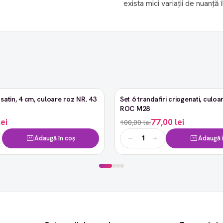
exista mici variații de nuanță 
satin, 4 cm, culoare roz NR. 43
Set 6 trandafiri criogenati, culoar
-23%
ROC M28
lei
77,00 lei
100,00 lei
Adaugă în coș
Adaugă î