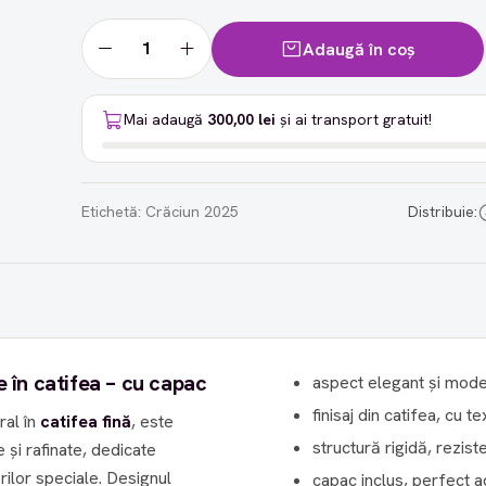
Adaugă în coș
Mai adaugă
300,00 lei
și ai transport gratuit!
Etichetă:
Crăciun 2025
Distribuie:
e în catifea – cu capac
aspect elegant și mod
finisaj din catifea, cu t
ral în
catifea fină
, este
structură rigidă, rezist
și rafinate, dedicate
ilor speciale. Designul
capac inclus, perfect a