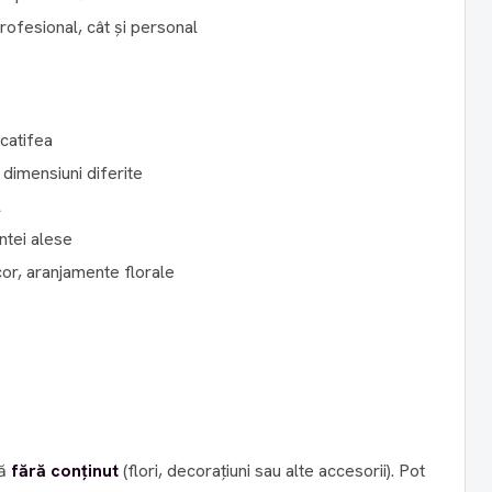
profesional, cât și personal
 catifea
e dimensiuni diferite
l
ntei alese
cor, aranjamente florale
ză
fără conținut
(flori, decorațiuni sau alte accesorii). Pot