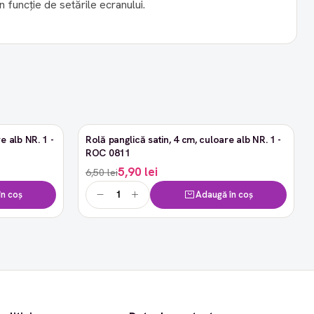
în funcție de setările ecranului.
e alb NR. 1 -
Rolă panglică satin, 4 cm, culoare alb NR. 1 -
-9%
ROC 0811
5,90 lei
6,50 lei
n coș
Adaugă în coș