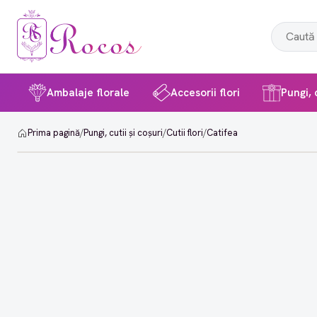
Ambalaje florale
Accesorii flori
Pungi, c
Prima pagină
/
Pungi, cutii și coșuri
/
Cutii flori
/
Catifea
-3%