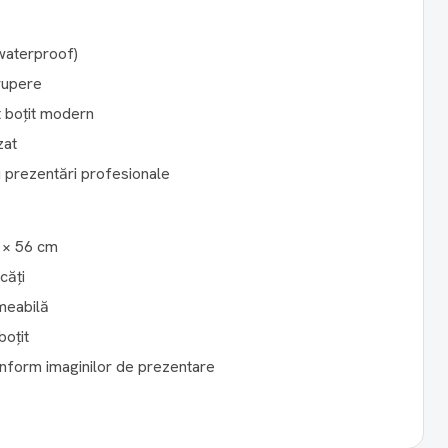
waterproof)
 rupere
t boțit modern
zat
 prezentări profesionale
 × 56 cm
căți
meabilă
boțit
nform imaginilor de prezentare