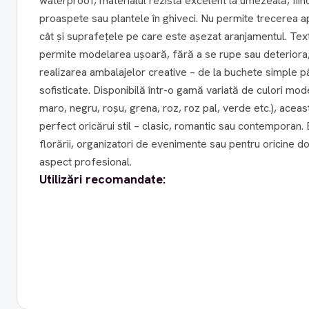
waterproof, materialul rezistă excelent la umezeală, fiind
proaspete sau plantele în ghiveci. Nu permite trecerea ape
cât și suprafețele pe care este așezat aranjamentul. Textura sa flexibilă și rezistentă
permite modelarea ușoară, fără a se rupe sau deteriora, o
realizarea ambalajelor creative – de la buchete simple 
sofisticate. Disponibilă într-o gamă variată de culori moderne și elegante (alb, crem,
maro, negru, roșu, grena, roz, roz pal, verde etc.), acea
perfect oricărui stil – clasic, romantic sau contemporan. Este alegerea ideală pentru
florării, organizatori de evenimente sau pentru oricine 
aspect profesional.
Utilizări recomandate: