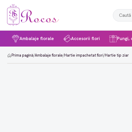
Ambalaje florale
Accesorii flori
Pungi, c
Prima pagină
/
Ambalaje florale
/
Hartie impachetat flori
/
Hartie tip ziar