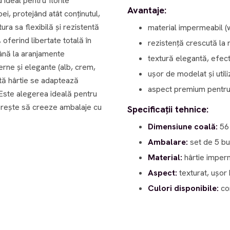
 ideal pentru florile
Avantaje:
i, protejând atât conținutul,
material impermeabil (
ferind libertate totală în
rezistență crescută la
până la aranjamente
textură elegantă, efec
ușor de modelat și utili
stă hârtie se adaptează
aspect premium pentru
dorește să creeze ambalaje cu
Specificații tehnice:
Dimensiune coală:
56
Ambalare:
set de 5 bu
Material:
hârtie imper
Aspect:
texturat, ușor 
Culori disponibile:
co