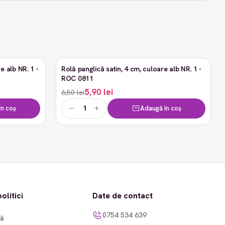
e alb NR. 1 -
Rolă panglică satin, 4 cm, culoare alb NR. 1 -
-9%
ROC 0811
5,90 lei
6,50 lei
n coș
Adaugă în coș
olitici
Date de contact
0754 534 639
tă