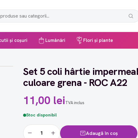
utii și coșuri
Lumânări
Flori și plante
Set 5 coli hârtie impermeab
culoare grena - ROC A22
11,00 lei
TVA inclus
Stoc disponibil
Adaugă în coș