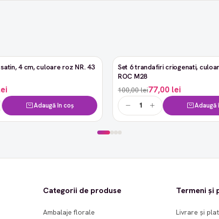
satin, 4 cm, culoare roz NR. 43
Set 6 trandafiri criogenati, culoar
-23%
ROC M28
lei
77,00 lei
100,00 lei
Adaugă în coș
Adaugă î
Categorii de produse
Termeni și p
Ambalaje florale
Livrare și pla