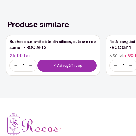
Produse similare
Buchet cale artificiale din silicon, culoare roz
Rolă panglică 
-9%
somon - ROC AF12
- ROC 0811
25,00 lei
5,90 
6,50 lei
Adaugă în coș