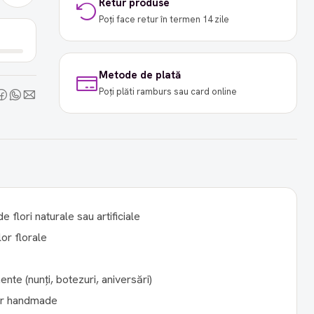
Retur produse
Poți face retur în termen 14 zile
Metode de plată
Poți plăti ramburs sau card online
flori naturale sau artificiale
or florale
nte (nunți, botezuri, aniversări)
or handmade