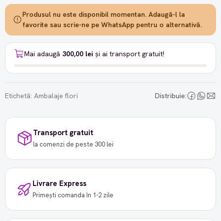
Produsul nu este disponibil momentan. Adaugă-l la
favorite sau scrie-ne pe WhatsApp pentru o alternativă.
Mai adaugă
300,00 lei
și ai transport gratuit!
Etichetă:
Ambalaje flori
Distribuie:
Transport gratuit
la comenzi de peste 300 lei
Livrare Express
Primești comanda în 1-2 zile