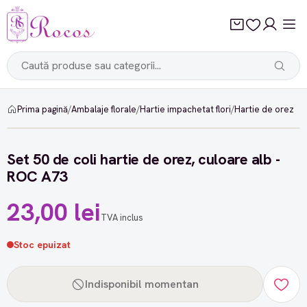
Prima pagină
/
Ambalaje florale
/
Hartie impachetat flori
/
Hartie de orez
Set 50 de coli hartie de orez, culoare alb -
ROC A73
23,00 lei
TVA inclus
Stoc epuizat
Indisponibil momentan