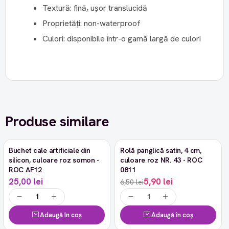
Textură: fină, ușor translucidă
Proprietăți: non-waterproof
Culori: disponibile într-o gamă largă de culori
Produse similare
Buchet cale artificiale din
Rolă panglică satin, 4 cm,
-9%
silicon, culoare roz somon -
culoare roz NR. 43 - ROC
ROC AF12
0811
25,00 lei
5,90 lei
6,50 lei
Adaugă în coș
Adaugă în coș