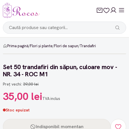
Prima pagină
/
Flori și plante
/
Flori de sapun
/
Trandafiri
-10%
Set 50 trandafiri din săpun, culoare mov -
NR. 34 - ROC M1
Preț vechi:
39,00 lei
35,00 lei
TVA inclus
Stoc epuizat
Indisponibil momentan