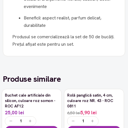
evenimente
Beneficii: aspect realist, parfum delicat,
durabilitate
Produsul se comercializează la set de 50 de bucăți.
Prețul afișat este pentru un set.
Produse similare
Buchet cale artificiale din
Rolă panglică satin, 4 cm,
-9%
silicon, culoare roz somon -
culoare roz NR. 43 - ROC
ROC AF12
0811
25,00 lei
5,90 lei
6,50 lei