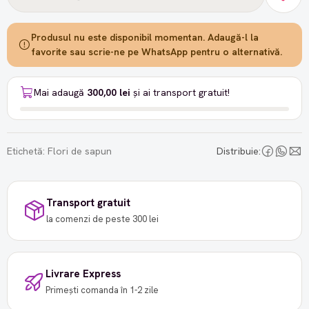
Produsul nu este disponibil momentan. Adaugă-l la
favorite sau scrie-ne pe WhatsApp pentru o alternativă.
Mai adaugă
300,00 lei
și ai transport gratuit!
Etichetă:
Flori de sapun
Distribuie:
Transport gratuit
la comenzi de peste 300 lei
Livrare Express
Primești comanda în 1-2 zile