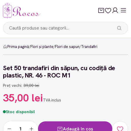
Prima pagină
/
Flori și plante
/
Flori de sapun
/
Trandafiri
-10%
Set 50 trandafiri din săpun, cu codiță de
plastic, NR. 46 - ROC M1
Preț vechi:
39,00 lei
35,00 lei
TVA inclus
Stoc disponibil
Adaugă în coș