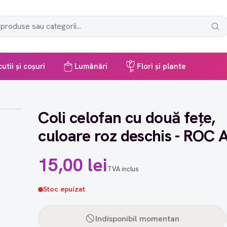
utii și coșuri
Lumânări
Flori și plante
Coli celofan cu două fețe,
culoare roz deschis - ROC 
15,00 lei
TVA inclus
Stoc epuizat
Indisponibil momentan