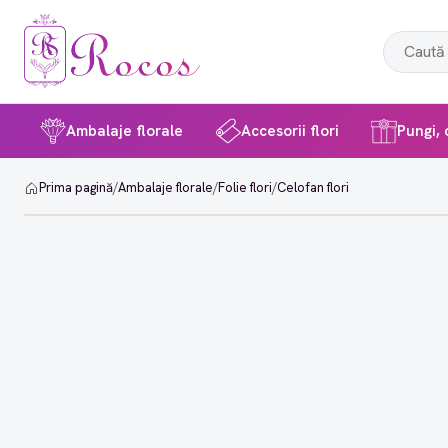
Ambalaje florale
Accesorii flori
Pungi, c
Prima pagină
/
Ambalaje florale
/
Folie flori
/
Celofan flori