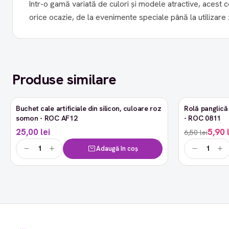
într-o gamă variată de culori și modele atractive, acest 
orice ocazie, de la evenimente speciale până la utilizare z
Produse similare
Buchet cale artificiale din silicon, culoare roz
Rolă panglică 
-9%
somon - ROC AF12
- ROC 0811
25,00 lei
5,90 
6,50 lei
Adaugă în coș