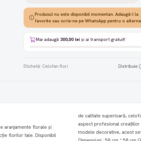
Produsul nu este disponibil momentan. Adaugă-l la
favorite sau scrie-ne pe WhatsApp pentru o alternat
Mai adaugă
300,00 lei
și ai transport gratuit!
Etichetă:
Celofan flori
Distribuie:
de calitate superioară, celof
aspect profesional creațiilor 
e aranjamente florale și
modele decorative, acest set 
e florilor tale. Disponibil
Dimensiuni : 58 cm * 58 cm Grosime: 0,065 mm Un pachet conține 10 coli. Prețul