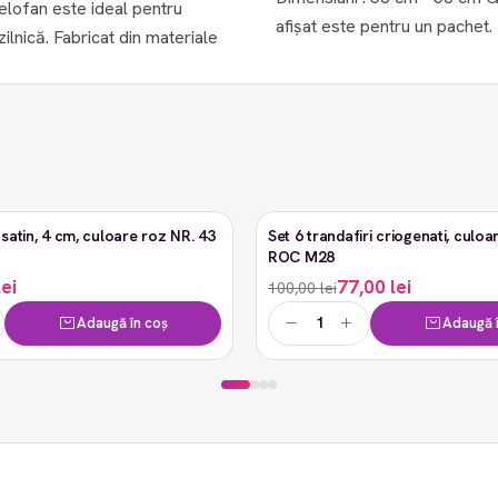
celofan este ideal pentru
afișat este pentru un pachet.
ilnică. Fabricat din materiale
satin, 4 cm, culoare roz NR. 43
Set 6 trandafiri criogenati, culoar
-23%
ROC M28
lei
77,00 lei
100,00 lei
Adaugă în coș
Adaugă î