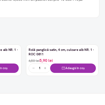
e alb NR. 1 -
Rolă panglică satin, 4 cm, culoare alb NR. 1 -
-9%
ROC 0811
5,90 lei
6,50 lei
n coș
Adaugă în coș