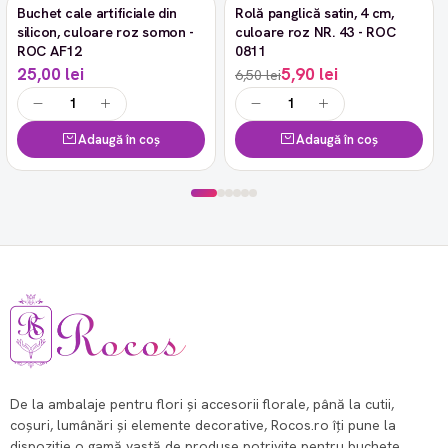
Buchet cale artificiale din
Rolă panglică satin, 4 cm,
-9%
silicon, culoare roz somon -
culoare roz NR. 43 - ROC
ROC AF12
0811
25,00 lei
5,90 lei
6,50 lei
Adaugă în coș
Adaugă în coș
De la ambalaje pentru flori și accesorii florale, până la cutii,
coșuri, lumânări și elemente decorative, Rocos.ro îți pune la
dispoziție o gamă vastă de produse potrivite pentru buchete,