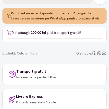
Produsul nu este disponibil momentan. Adaugă-l la
favorite sau scrie-ne pe WhatsApp pentru o alternativă.
Mai adaugă
300,00 lei
și ai transport gratuit!
Etichetă:
Celofan flori
Distribuie:
Transport gratuit
la comenzi de peste 300 lei
Livrare Express
Primești comanda în 1-2 zile