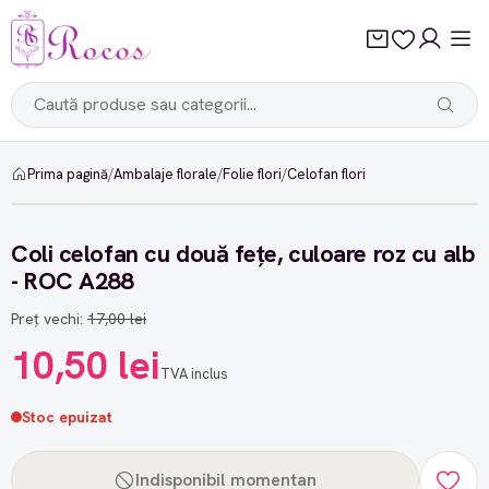
Prima pagină
/
Ambalaje florale
/
Folie flori
/
Celofan flori
-38%
Coli celofan cu două fețe, culoare roz cu alb
- ROC A288
Preț vechi:
17,00 lei
10,50 lei
TVA inclus
Stoc epuizat
Indisponibil momentan