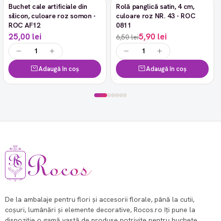
Buchet cale artificiale din
Rolă panglică satin, 4 cm,
-9%
silicon, culoare roz somon -
culoare roz NR. 43 - ROC
ROC AF12
0811
25,00 lei
5,90 lei
6,50 lei
Adaugă în coș
Adaugă în coș
De la ambalaje pentru flori și accesorii florale, până la cutii,
coșuri, lumânări și elemente decorative, Rocos.ro îți pune la
dispoziție o gamă vastă de produse potrivite pentru buchete,