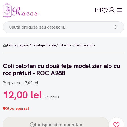
Prima pagină
/
Ambalaje florale
/
Folie flori
/
Celofan flori
-29%
Coli celofan cu două fețe model ziar alb cu
roz prăfuit - ROC A288
Preț vechi:
17,00 lei
12,00 lei
TVA inclus
Stoc epuizat
Indisponibil momentan