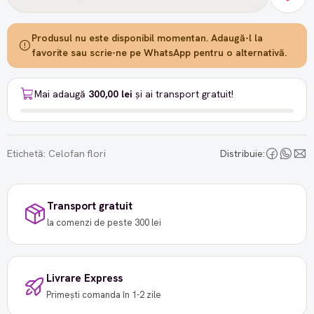
Produsul nu este disponibil momentan. Adaugă-l la
favorite sau scrie-ne pe WhatsApp pentru o alternativă.
Mai adaugă
300,00 lei
și ai transport gratuit!
Etichetă:
Celofan flori
Distribuie:
Transport gratuit
la comenzi de peste 300 lei
Livrare Express
Primești comanda în 1-2 zile