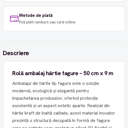
Metode de plată
Poți plăti ramburs sau card online
Descriere
Rolă ambalaj hârtie fagure – 50 cm x 9 m
Ambalajul din hârtie tip fagure este o soluție
modernă, ecologică și elegantă pentru
împachetarea produselor, oferind protecție
excelentă și un aspect estetic aparte. Realizat din
hârtie kraft de înaltă calitate, acest material inovator
prezintă o structură decupată în formă de fagure
care se extinde ușor, creând un efect 3D flexibil și