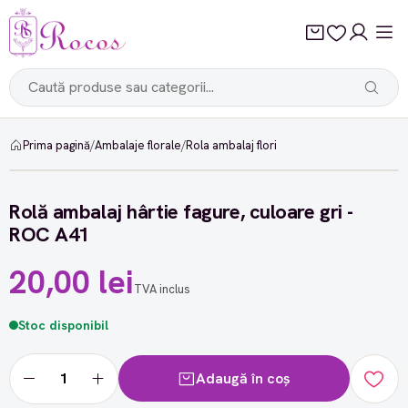
Prima pagină
/
Ambalaje florale
/
Rola ambalaj flori
Rolă ambalaj hârtie fagure, culoare gri -
ROC A41
20,00 lei
TVA inclus
Stoc disponibil
Adaugă în coș