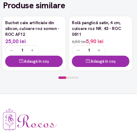
Produse similare
Buchet cale artificiale din
Rolă panglică satin, 4 cm,
-9%
silicon, culoare roz somon -
culoare roz NR. 43 - ROC
ROC AF12
0811
25,00 lei
5,90 lei
6,50 lei
Adaugă în coș
Adaugă în coș