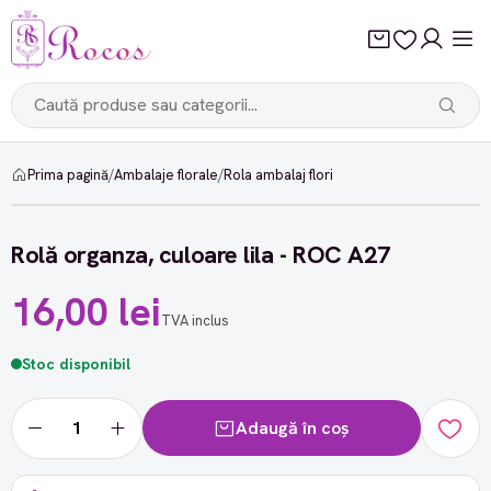
Prima pagină
/
Ambalaje florale
/
Rola ambalaj flori
Rolă organza, culoare lila - ROC A27
16,00 lei
TVA inclus
Stoc disponibil
Adaugă în coș