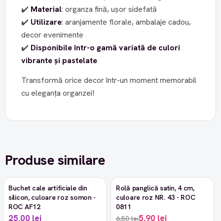
✔️
Material
: organza fină, ușor sidefată
✔️
Utilizare
: aranjamente florale, ambalaje cadou,
decor evenimente
✔️
Disponibile într-o gamă variată de culori
vibrante și pastelate
Transformă orice decor într-un moment memorabil
cu eleganța organzei!
Produse similare
Buchet cale artificiale din
Rolă panglică satin, 4 cm,
-9%
silicon, culoare roz somon -
culoare roz NR. 43 - ROC
ROC AF12
0811
25,00 lei
5,90 lei
6,50 lei