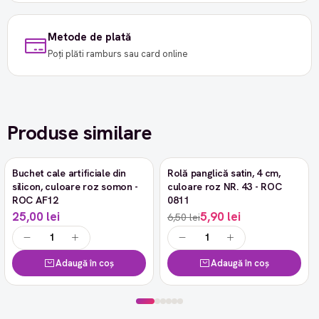
Metode de plată
Poți plăti ramburs sau card online
Produse similare
Buchet cale artificiale din
Rolă panglică satin, 4 cm,
-9%
silicon, culoare roz somon -
culoare roz NR. 43 - ROC
ROC AF12
0811
25,00 lei
5,90 lei
6,50 lei
Adaugă în coș
Adaugă în coș