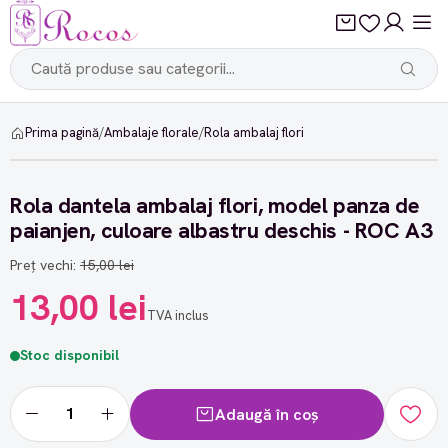
Prima pagină
/
Ambalaje florale
/
Rola ambalaj flori
-13%
Rola dantela ambalaj flori, model panza de
paianjen, culoare albastru deschis - ROC A3
Preț vechi:
15,00 lei
13,00 lei
TVA inclus
Stoc disponibil
Adaugă în coș