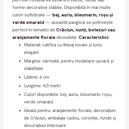
forme decorative stabile. Disponibilă în mai multe
culori sofisticate —
bej, auriu, bleumarin, roșu și
verde smarald
— această panglică se potrivește
perfect în tematici de
Crăciun, nunți, botezuri sau
aranjamente florale
deosebite.
Caracteristici:
Material: catifea cu finisaj moale și luciu
elegant
Margine: sârmată, pentru modelare ușoară și
stabilitate
Lățime: 6 cm
Lungime: 4,5 metri
Culori disponibile: bej, auriu, bleumarin, roșu,
verde smarald
Ideală pentru: aranjamente florale, decorațiuni
de Crăciun, ambalaje cadou, coronițe, funde și
decorațiuni interioare