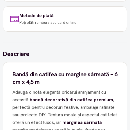
Metode de plată
Poți plăti ramburs sau card online
Descriere
Bandă din catifea cu margine sârmată – 6
cm x 4,5 m
Adaugă o notă elegantă oricărui aranjament cu
această
bandă decorativă din catifea premium
,
perfectă pentru decoruri festive, ambalaje rafinate
sau proiecte DIY. Textura moale și aspectul catifelat
oferă un efect luxos, iar
marginea sârmată
permite modelarea ușoară în bucle, funde sau