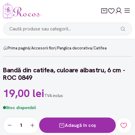
Prima pagină
/
Accesorii flori
/
Panglica decorativa
/
Catifea
Bandă din catifea, culoare albastru, 6 cm -
ROC 0849
19,00 lei
TVA inclus
Stoc disponibil
Adaugă în coș