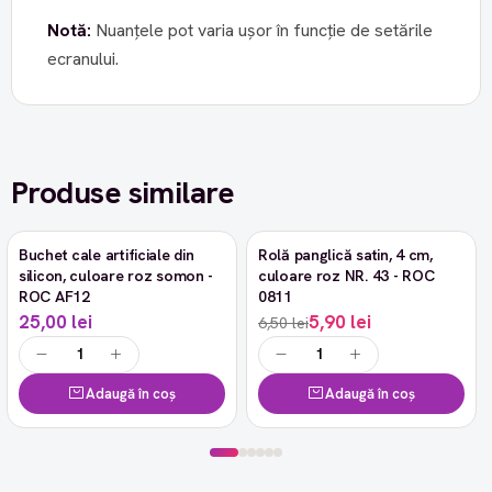
Notă:
Nuanțele pot varia ușor în funcție de setările
ecranului.
Produse similare
Buchet cale artificiale din
Rolă panglică satin, 4 cm,
-9%
silicon, culoare roz somon -
culoare roz NR. 43 - ROC
ROC AF12
0811
25,00 lei
5,90 lei
6,50 lei
Adaugă în coș
Adaugă în coș