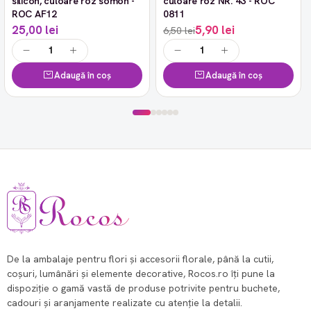
silicon, culoare roz somon -
culoare roz NR. 43 - ROC
ROC AF12
0811
25,00 lei
5,90 lei
6,50 lei
Adaugă în coș
Adaugă în coș
De la ambalaje pentru flori și accesorii florale, până la cutii,
coșuri, lumânări și elemente decorative, Rocos.ro îți pune la
dispoziție o gamă vastă de produse potrivite pentru buchete,
cadouri și aranjamente realizate cu atenție la detalii.