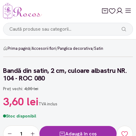
Prima pagină
/
Accesorii flori
/
Panglica decorativa
/
Satin
-10%
Bandă din satin, 2 cm, culoare albastru NR.
104 - ROC 080
Preț vechi:
4,00 lei
3,60 lei
TVA inclus
Stoc disponibil
Adaugă în coș