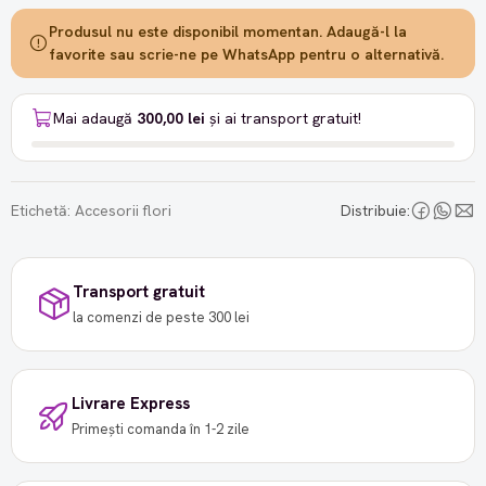
Produsul nu este disponibil momentan. Adaugă-l la
favorite sau scrie-ne pe WhatsApp pentru o alternativă.
Mai adaugă
300,00 lei
și ai transport gratuit!
Etichetă:
Accesorii flori
Distribuie:
Transport gratuit
la comenzi de peste 300 lei
Livrare Express
Primești comanda în 1-2 zile