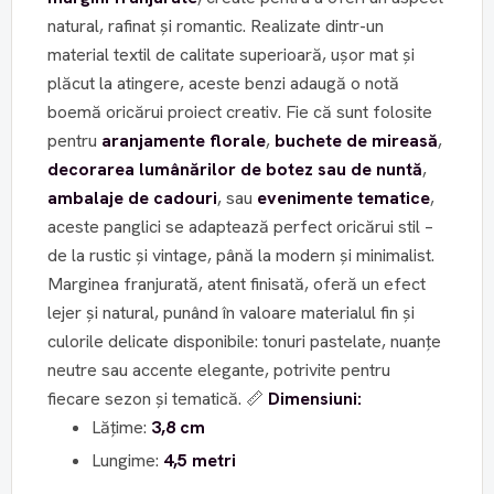
natural, rafinat și romantic. Realizate dintr-un
material textil de calitate superioară, ușor mat și
plăcut la atingere, aceste benzi adaugă o notă
boemă oricărui proiect creativ. Fie că sunt folosite
pentru
aranjamente florale
,
buchete de mireasă
,
decorarea lumânărilor de botez sau de nuntă
,
ambalaje de cadouri
, sau
evenimente tematice
,
aceste panglici se adaptează perfect oricărui stil –
de la rustic și vintage, până la modern și minimalist.
Marginea franjurată, atent finisată, oferă un efect
lejer și natural, punând în valoare materialul fin și
culorile delicate disponibile: tonuri pastelate, nuanțe
neutre sau accente elegante, potrivite pentru
fiecare sezon și tematică. 📏
Dimensiuni:
Lățime:
3,8 cm
Lungime:
4,5 metri