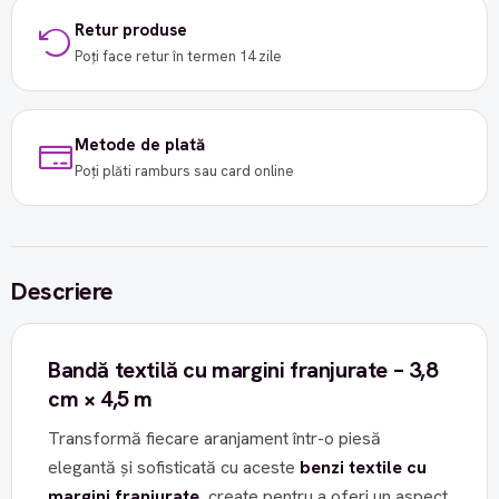
Retur produse
Poți face retur în termen 14 zile
Metode de plată
Poți plăti ramburs sau card online
Descriere
Bandă textilă cu margini franjurate – 3,8
cm × 4,5 m
Transformă fiecare aranjament într-o piesă
elegantă și sofisticată cu aceste
benzi textile cu
margini franjurate
, create pentru a oferi un aspect