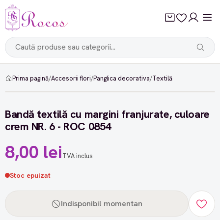
Prima pagină
/
Accesorii flori
/
Panglica decorativa
/
Textilă
Bandă textilă cu margini franjurate, culoare
crem NR. 6 - ROC 0854
8,00 lei
TVA inclus
Stoc epuizat
Indisponibil momentan