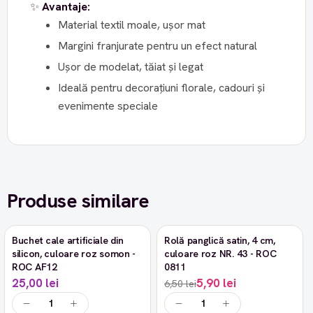
✨
Avantaje:
Material textil moale, ușor mat
Margini franjurate pentru un efect natural
Ușor de modelat, tăiat și legat
Ideală pentru decorațiuni florale, cadouri și
evenimente speciale
Produse similare
Buchet cale artificiale din
Rolă panglică satin, 4 cm,
-9%
silicon, culoare roz somon -
culoare roz NR. 43 - ROC
ROC AF12
0811
25,00 lei
5,90 lei
6,50 lei