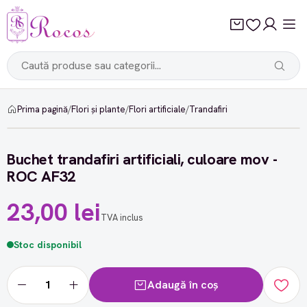
Prima pagină
/
Flori și plante
/
Flori artificiale
/
Trandafiri
Buchet trandafiri artificiali, culoare mov -
ROC AF32
23,00 lei
TVA inclus
Stoc disponibil
Adaugă în coș