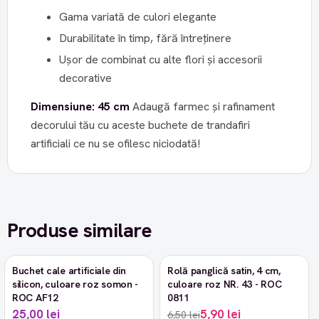
Gama variată de culori elegante
Durabilitate în timp, fără întreținere
Ușor de combinat cu alte flori și accesorii
decorative
Dimensiune: 45 cm
Adaugă farmec și rafinament
decorului tău cu aceste buchete de trandafiri
artificiali ce nu se ofilesc niciodată!
Produse similare
Buchet cale artificiale din
Rolă panglică satin, 4 cm,
-9%
silicon, culoare roz somon -
culoare roz NR. 43 - ROC
ROC AF12
0811
25,00 lei
5,90 lei
6,50 lei