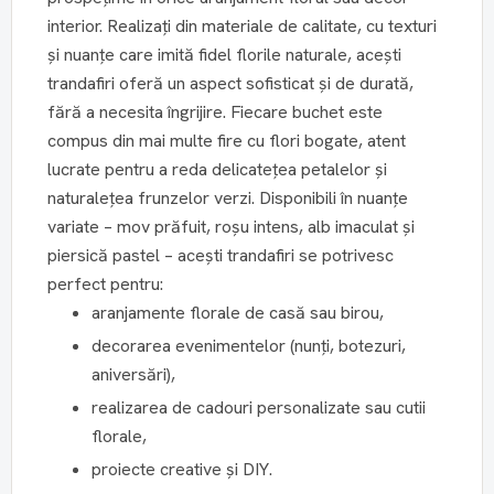
interior. Realizați din materiale de calitate, cu texturi
și nuanțe care imită fidel florile naturale, acești
trandafiri oferă un aspect sofisticat și de durată,
fără a necesita îngrijire. Fiecare buchet este
compus din mai multe fire cu flori bogate, atent
lucrate pentru a reda delicatețea petalelor și
naturalețea frunzelor verzi. Disponibili în nuanțe
variate – mov prăfuit, roșu intens, alb imaculat și
piersică pastel – acești trandafiri se potrivesc
perfect pentru:
aranjamente florale de casă sau birou,
decorarea evenimentelor (nunți, botezuri,
aniversări),
realizarea de cadouri personalizate sau cutii
florale,
proiecte creative și DIY.