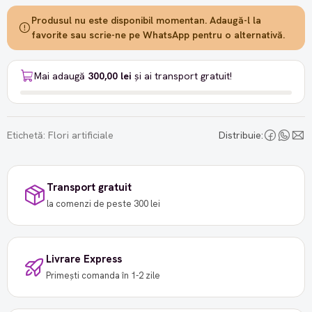
Produsul nu este disponibil momentan. Adaugă-l la
favorite sau scrie-ne pe WhatsApp pentru o alternativă.
Mai adaugă
300,00 lei
și ai transport gratuit!
Etichetă:
Flori artificiale
Distribuie:
Transport gratuit
la comenzi de peste 300 lei
Livrare Express
Primești comanda în 1-2 zile