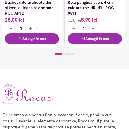
Buchet cale artificiale din
Rolă panglică satin, 4 cm,
-9%
silicon, culoare roz somon -
culoare roz NR. 43 - ROC
ROC AF12
0811
25,00 lei
5,90 lei
6,50 lei
Adaugă în coș
Adaugă în coș
De la ambalaje pentru flori și accesorii florale, până la cutii,
coșuri, lumânări și elemente decorative, Rocos.ro îți pune la
dispoziție o gamă vastă de produse potrivite pentru buchete,