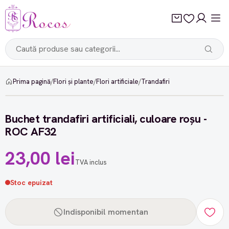
Prima pagină
/
Flori și plante
/
Flori artificiale
/
Trandafiri
Buchet trandafiri artificiali, culoare roșu -
ROC AF32
23,00 lei
TVA inclus
Stoc epuizat
Indisponibil momentan