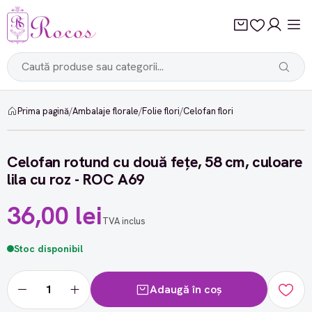
Prima pagină
/
Ambalaje florale
/
Folie flori
/
Celofan flori
Celofan rotund cu două fețe, 58 cm, culoare
lila cu roz - ROC A69
36,00 lei
TVA inclus
Stoc disponibil
Adaugă în coș