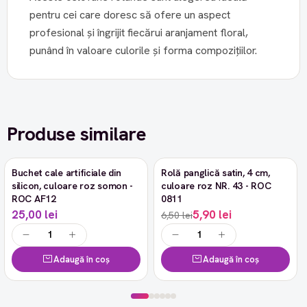
pentru cei care doresc să ofere un aspect
profesional și îngrijit fiecărui aranjament floral,
punând în valoare culorile și forma compozițiilor.
Produse similare
Buchet cale artificiale din
Rolă panglică satin, 4 cm,
-9%
silicon, culoare roz somon -
culoare roz NR. 43 - ROC
ROC AF12
0811
25,00 lei
5,90 lei
6,50 lei
Adaugă în coș
Adaugă în coș