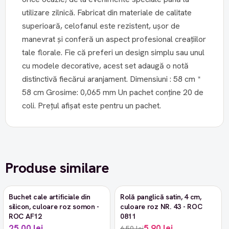
utilizare zilnică. Fabricat din materiale de calitate
superioară, celofanul este rezistent, ușor de
manevrat și conferă un aspect profesional creațiilor
tale florale. Fie că preferi un design simplu sau unul
cu modele decorative, acest set adaugă o notă
distinctivă fiecărui aranjament. Dimensiuni : 58 cm *
58 cm Grosime: 0,065 mm Un pachet conține 20 de
coli. Prețul afișat este pentru un pachet.
Produse similare
Buchet cale artificiale din
Rolă panglică satin, 4 cm,
-9%
silicon, culoare roz somon -
culoare roz NR. 43 - ROC
ROC AF12
0811
25,00 lei
5,90 lei
6,50 lei