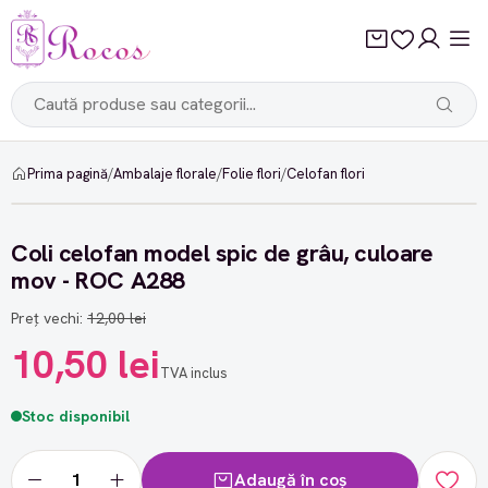
Prima pagină
/
Ambalaje florale
/
Folie flori
/
Celofan flori
-12%
Coli celofan model spic de grâu, culoare
mov - ROC A288
Preț vechi:
12,00 lei
10,50 lei
TVA inclus
Stoc disponibil
Adaugă în coș