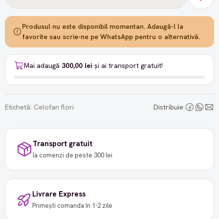
Produsul nu este disponibil momentan. Adaugă-l la
favorite sau scrie-ne pe WhatsApp pentru o alternativă.
Mai adaugă
300,00 lei
și ai transport gratuit!
Etichetă:
Celofan flori
Distribuie:
Transport gratuit
la comenzi de peste 300 lei
Livrare Express
Primești comanda în 1-2 zile