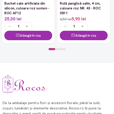
Buchet cale artificiale din
Rolă panglică satin, 4 cm,
-9%
silicon, culoare roz somon -
culoare roz NR. 43 - ROC
ROC AF12
0811
25,00 lei
5,90 lei
6,50 lei
Adaugă în coș
Adaugă în coș
De la ambalaje pentru flori și accesorii florale, până la cutii,
coșuri, lumânări și elemente decorative, Rocos.ro îți pune la
dispoziție o gamă vastă de produse potrivite pentru buchete,