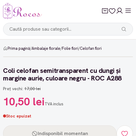
Prima pagină
/
Ambalaje florale
/
Folie flori
/
Celofan flori
-38%
Coli celofan semitransparent cu dungi și
margine aurie, culoare negru - ROC A288
Preț vechi:
17,00 lei
10,50 lei
TVA inclus
Stoc epuizat
Indisponibil momentan