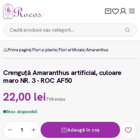
Prima pagină
/
Flori și plante
/
Flori artificiale
/
Amaranthus
Crenguță Amaranthus artificial, culoare
maro NR. 3 - ROC AF50
22,00 lei
TVA inclus
Stoc disponibil
Adaugă în coș