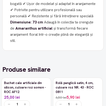
bogată ✔ Ușor de modelat și adaptat în aranjamente
✔ Potrivite pentru utilizare profesională sau
personală ✔ Rezistente și fără întreținere specială
Dimensiune: 73 cm
Adaugă în colecția ta crenguțe
de
Amaranthus artificial
și transformă fiecare
aranjament floral într-o creație plină de eleganță și
stil.
Produse similare
Buchet cale artificiale din
Rolă panglică satin, 4 cm,
-9%
silicon, culoare roz somon -
culoare roz NR. 43 - ROC
ROC AF12
0811
25,00 lei
5,90 lei
6,50 lei