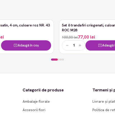
satin, 4 cm, culoare roz NR. 43
Set 6 trandafiri criogenati, culoar
-23%
ROC M28
lei
77,00 lei
100,00 lei
Adaugă în coș
Adaugă î
Categorii de produse
Termeni și p
Ambalaje florale
Livrare și pla
Accesorii flori
Politica de re