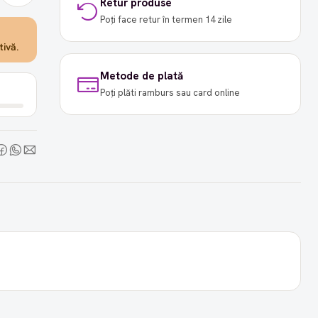
Retur produse
Poți face retur în termen 14 zile
ivă.
Metode de plată
Poți plăti ramburs sau card online