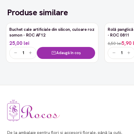
Produse similare
Buchet cale artificiale din silicon, culoare roz
Rolă panglică 
-9%
somon - ROC AF12
- ROC 0811
25,00 lei
5,90 
6,50 lei
Adaugă în coș
De la ambalaje pentru flori și accesorii florale, până la cutii,