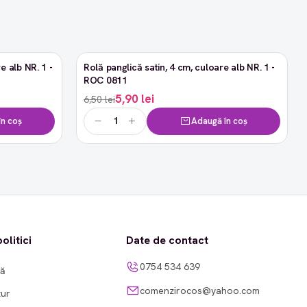
e alb NR. 1 -
Rolă panglică satin, 4 cm, culoare alb NR. 1 -
-9%
ROC 0811
5,90 lei
6,50 lei
n coș
Adaugă în coș
olitici
Date de contact
0754 534 639
tă
comenzirocos@yahoo.com
tur