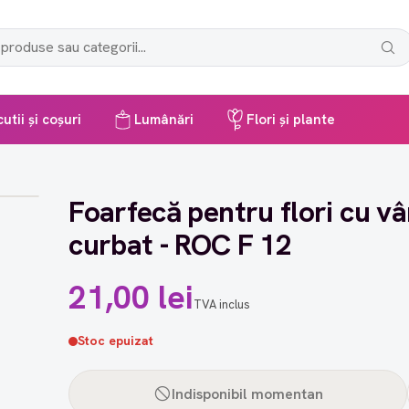
utii și coșuri
Lumânări
Flori și plante
Foarfecă pentru flori cu vâ
curbat - ROC F 12
21,00 lei
TVA inclus
Stoc epuizat
Indisponibil momentan