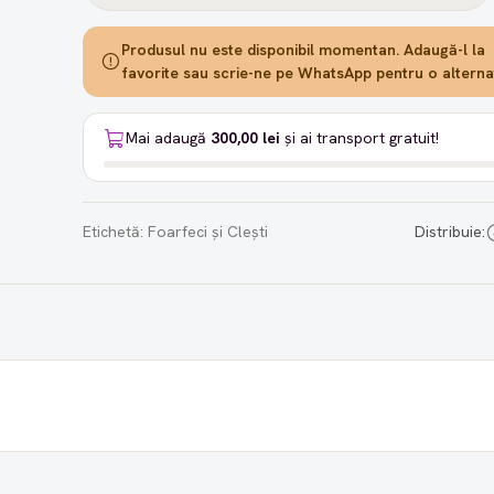
Produsul nu este disponibil momentan. Adaugă-l la
favorite sau scrie-ne pe WhatsApp pentru o alternat
Mai adaugă
300,00 lei
și ai transport gratuit!
Etichetă:
Foarfeci și Clești
Distribuie: