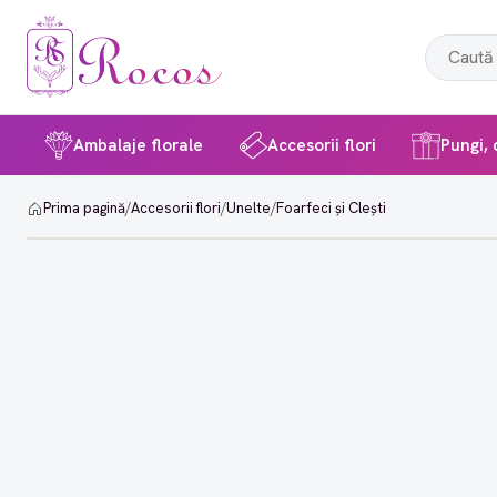
Ambalaje florale
Accesorii flori
Pungi, c
Prima pagină
/
Accesorii flori
/
Unelte
/
Foarfeci și Clești