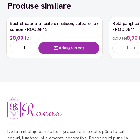
Produse similare
Buchet cale artificiale din silicon, culoare roz
Rolă panglică 
-9%
somon - ROC AF12
- ROC 0811
25,00 lei
5,90 
6,50 lei
Adaugă în coș
De la ambalaje pentru flori și accesorii florale, până la cutii,
coșuri, lumânări și elemente decorative, Rocos.ro îți pune la