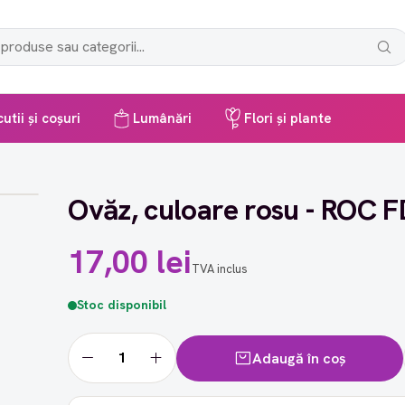
utii și coșuri
Lumânări
Flori și plante
Ovăz, culoare rosu - ROC 
17,00 lei
TVA inclus
Stoc disponibil
Adaugă în coș