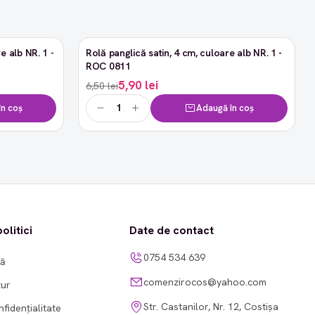
e alb NR. 1 -
Rolă panglică satin, 4 cm, culoare alb NR. 1 -
-9%
ROC 0811
5,90 lei
6,50 lei
n coș
Adaugă în coș
olitici
Date de contact
0754 534 639
tă
comenzirocos@yahoo.com
tur
Str. Castanilor, Nr. 12, Costișa
nfidențialitate