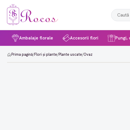
Ambalaje florale
Accesorii flori
Pungi, c
Prima pagină
/
Flori și plante
/
Plante uscate
/
Ovaz