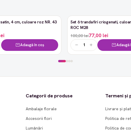
satin, 4 cm, culoare roz NR. 43
Set 6 trandafiri criogenati, culoar
-23%
ROC M28
lei
77,00 lei
100,00 lei
Adaugă în coș
Adaugă î
Categorii de produse
Termeni și p
Ambalaje florale
Livrare și pla
Accesorii flori
Politica de re
Lumânări
Politica de co