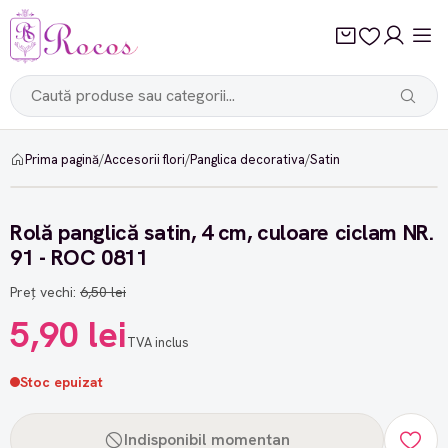
Prima pagină
/
Accesorii flori
/
Panglica decorativa
/
Satin
-9%
Rolă panglică satin, 4 cm, culoare ciclam NR.
91 - ROC 0811
Preț vechi:
6,50 lei
5,90 lei
TVA inclus
Stoc epuizat
Indisponibil momentan