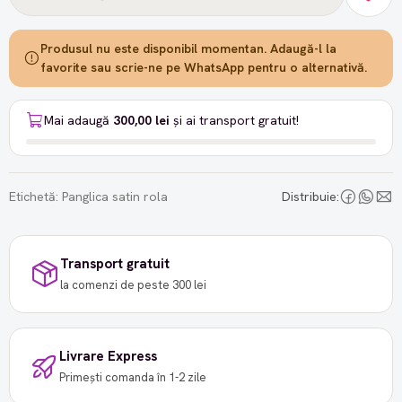
Produsul nu este disponibil momentan. Adaugă-l la
favorite sau scrie-ne pe WhatsApp pentru o alternativă.
Mai adaugă
300,00 lei
și ai transport gratuit!
Etichetă:
Panglica satin rola
Distribuie:
Transport gratuit
la comenzi de peste 300 lei
Livrare Express
Primești comanda în 1-2 zile