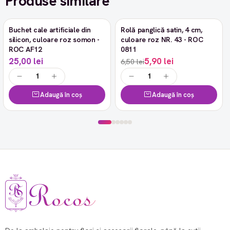
Produse similare
Buchet cale artificiale din
Rolă panglică satin, 4 cm,
-9%
silicon, culoare roz somon -
culoare roz NR. 43 - ROC
ROC AF12
0811
25,00 lei
5,90 lei
6,50 lei
Adaugă în coș
Adaugă în coș