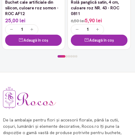
Buchet cale artificiale din
Rolă panglică satin, 4 cm,
-9%
silicon, culoare roz somon -
culoare roz NR. 43 - ROC
ROC AF12
0811
25,00 lei
5,90 lei
6,50 lei
Adaugă în coș
Adaugă în coș
De la ambalaje pentru flori și accesorii florale, până la cutii,
coșuri, lumânări și elemente decorative, Rocos.ro îți pune la
dispoziție o gamă vastă de produse potrivite pentru buchete,