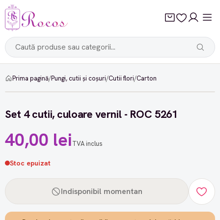
Prima pagină
/
Pungi, cutii și coșuri
/
Cutii flori
/
Carton
Set 4 cutii, culoare vernil - ROC 5261
40,00 lei
TVA inclus
Stoc epuizat
Indisponibil momentan