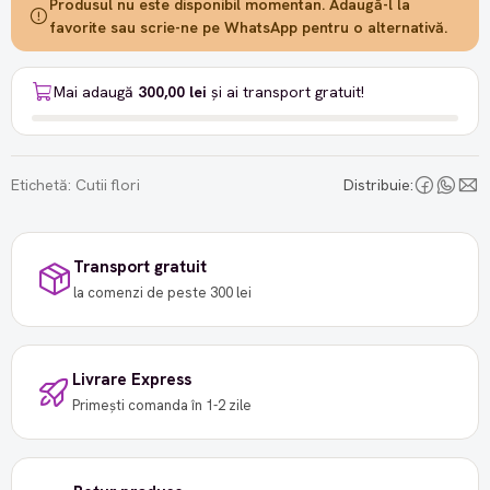
Produsul nu este disponibil momentan. Adaugă-l la
favorite sau scrie-ne pe WhatsApp pentru o alternativă.
Mai adaugă
300,00 lei
și ai transport gratuit!
Etichetă:
Cutii flori
Distribuie:
Transport gratuit
la comenzi de peste 300 lei
Livrare Express
Primești comanda în 1-2 zile