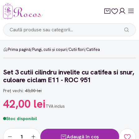
Prima pagină
/
Pungi, cutii și coșuri
/
Cutii flori
/
Catifea
-2%
Set 3 cutii cilindru invelite cu catifea si snur,
culoare ciclam E11 - ROC 951
Preț vechi:
43,00 lei
42,00 lei
TVA inclus
Stoc disponibil
Adaugă în coș