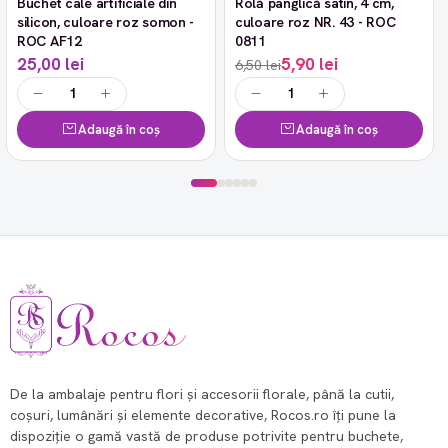
Buchet cale artificiale din
Rolă panglică satin, 4 cm,
-9%
silicon, culoare roz somon -
culoare roz NR. 43 - ROC
ROC AF12
0811
25,00 lei
5,90 lei
6,50 lei
Adaugă în coș
Adaugă în coș
De la ambalaje pentru flori și accesorii florale, până la cutii,
coșuri, lumânări și elemente decorative, Rocos.ro îți pune la
dispoziție o gamă vastă de produse potrivite pentru buchete,