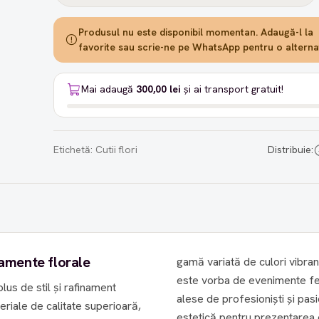
Produsul nu este disponibil momentan. Adaugă-l la
favorite sau scrie-ne pe WhatsApp pentru o alternat
Mai adaugă
300,00 lei
și ai transport gratuit!
Etichetă:
Cutii flori
Distribuie:
jamente florale
gamă variată de culori vibran
este vorba de evenimente festive, ani
lus de stil și rafinament
alese de profesioniști și pasi
eriale de calitate superioară,
estetică pentru prezentarea creațiilor florale. Dime