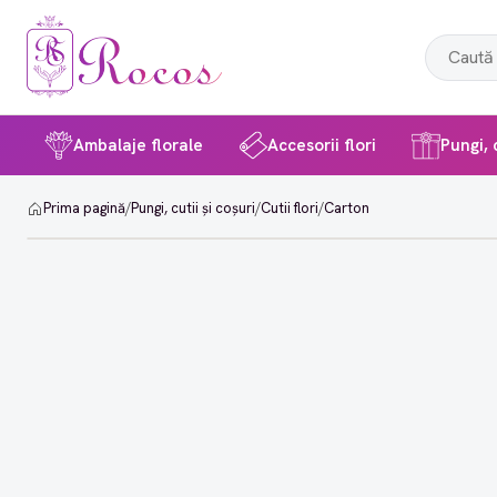
Ambalaje florale
Accesorii flori
Pungi, c
Prima pagină
/
Pungi, cutii și coșuri
/
Cutii flori
/
Carton