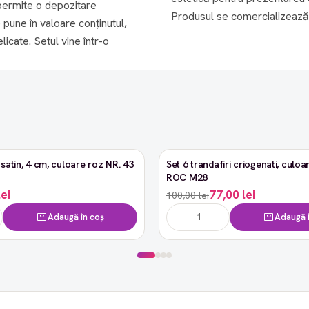
l permite o depozitare
icate. Setul vine într-o
satin, 4 cm, culoare roz NR. 43
Set 6 trandafiri criogenati, culoar
-23%
ROC M28
lei
77,00 lei
100,00 lei
Adaugă în coș
Adaugă î