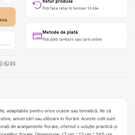
Retur produse
Poți face retur în termen 14 zile
ivă.
Metode de plată
Poți plăti ramburs sau card online
te, adaptabile pentru orice ocazie sau tematică, fie că
versări sau utilizare în florării. Aceste cutii sunt
onați de aranjamente florale, oferind o soluție practică și
nsiune: 12 cm * 12 cm * 34.5 cm