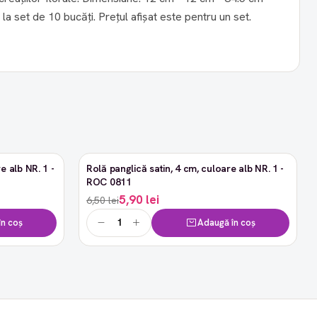
Produsul se comercializează la set de 10 bucăți. Prețul afișat este pentru un set.
e alb NR. 1 -
Rolă panglică satin, 4 cm, culoare alb NR. 1 -
-9%
ROC 0811
5,90 lei
6,50 lei
n coș
Adaugă în coș