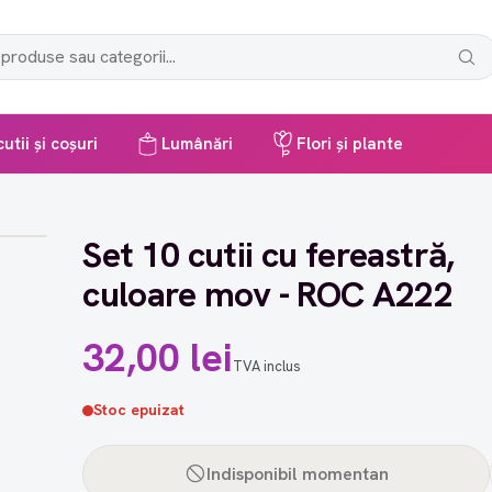
utii și coșuri
Lumânări
Flori și plante
Set 10 cutii cu fereastră,
culoare mov - ROC A222
32,00 lei
TVA inclus
Stoc epuizat
Indisponibil momentan