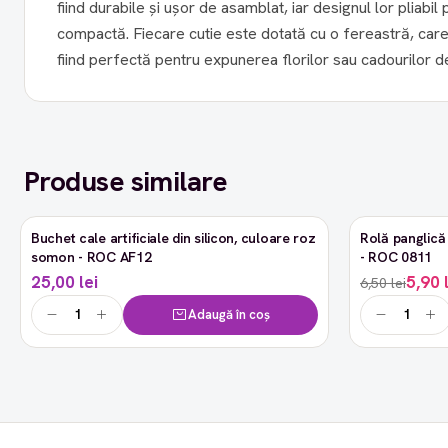
fiind durabile și ușor de asamblat, iar designul lor pliabi
compactă. Fiecare cutie este dotată cu o fereastră, care pune în valoare conținutul,
fiind perfectă pentru expunerea florilor sau cadourilor del
Produse similare
Buchet cale artificiale din silicon, culoare roz
Rolă panglică 
-9%
somon - ROC AF12
- ROC 0811
25,00 lei
5,90 
6,50 lei
Adaugă în coș