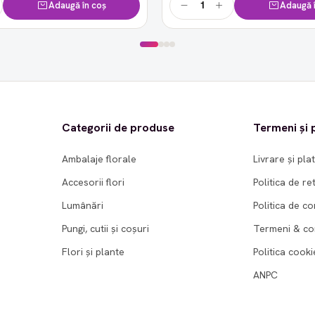
Adaugă în coș
Adaugă î
Categorii de produse
Termeni și p
Ambalaje florale
Livrare și pla
Accesorii flori
Politica de re
Lumânări
Politica de co
Pungi, cutii și coșuri
Termeni & con
Flori și plante
Politica cooki
ANPC