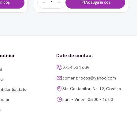
n coș
Adaugă în coș
olitici
Date de contact
0754 534 639
tă
comenzirocos@yahoo.com
tur
Str. Castanilor, Nr. 12, Costișa
nfidențialitate
diții
Luni - Vineri: 08:00 - 16:00
e