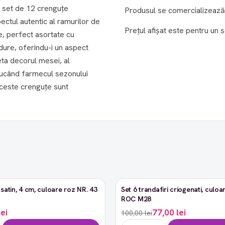
t set de 12 crenguțe
Produsul se comercializează 
pectul autentic al ramurilor de
Prețul afișat este pentru un s
e, perfect asortate cu
ădure, oferindu-i un aspect
eta decorul mesei, al
aducând farmecul sezonului
 aceste crenguțe sunt
satin, 4 cm, culoare roz NR. 43
Set 6 trandafiri criogenati, culoar
-23%
ROC M28
lei
77,00 lei
100,00 lei