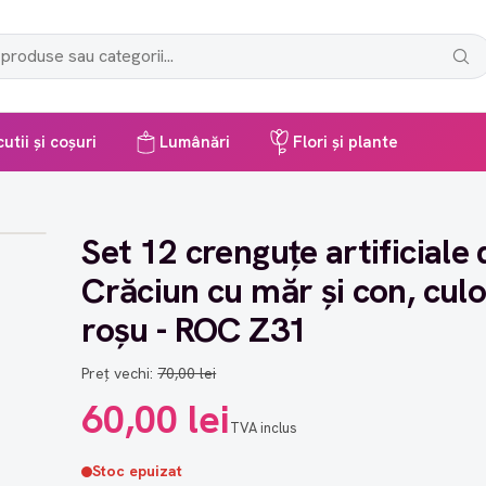
utii și coșuri
Lumânări
Flori și plante
Set 12 crenguțe artificiale 
Crăciun cu măr și con, cul
roșu - ROC Z31
Preț vechi:
70,00 lei
60,00 lei
TVA inclus
Stoc epuizat