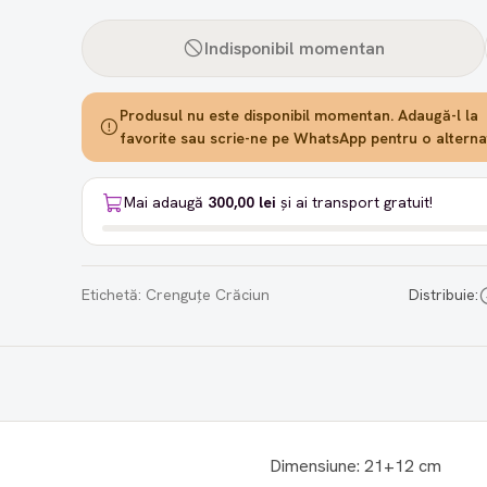
Indisponibil momentan
Produsul nu este disponibil momentan. Adaugă-l la
favorite sau scrie-ne pe WhatsApp pentru o alternat
Mai adaugă
300,00 lei
și ai transport gratuit!
Etichetă:
Crenguțe Crăciun
Distribuie:
Dimensiune: 21+12 cm