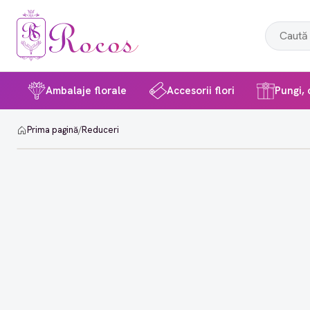
Ambalaje florale
Accesorii flori
Pungi, c
Prima pagină
/
Reduceri
-14%