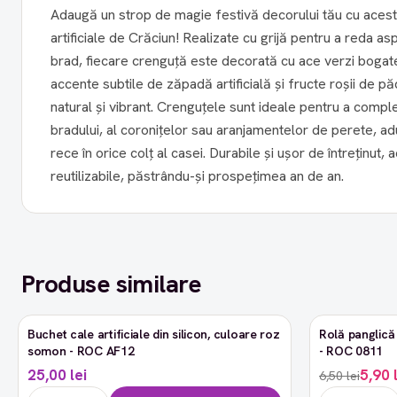
Adaugă un strop de magie festivă decorului tău cu aces
artificiale de Crăciun! Realizate cu grijă pentru a reda as
brad, fiecare crenguță este decorată cu ace verzi bogat
accente subtile de zăpadă artificială și fructe roșii de p
natural și vibrant. Crenguțele sunt ideale pentru a compl
bradului, al coronițelor sau aranjamentelor de perete, 
rece în orice colț al casei. Durabile și ușor de întreținut,
reutilizabile, păstrându-și prospețimea an de an.
Produse similare
Buchet cale artificiale din silicon, culoare roz
Rolă panglică 
-9%
somon - ROC AF12
- ROC 0811
25,00 lei
5,90 
6,50 lei