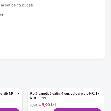
la set de 12 bucăți.
et.
e alb NR. 1 -
Rolă panglică satin, 4 cm, culoare alb NR. 1 -
-9%
ROC 0811
5,90 lei
6,50 lei