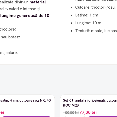
ealizată dintr-un
material
Culoare: tricolor (roșu,
ale, culorile intense și
Lățime: 1 cm
o
lungime generoasă de 10
Lungime: 10 m
tricolore;
Textură: moale, lucioasă
 sau botez;
e școlare.
satin, 4 cm, culoare roz NR. 43
Set 6 trandafiri criogenati, culoar
-23%
ROC M28
lei
77,00 lei
100,00 lei