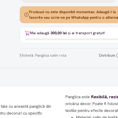
Produsul nu este disponibil momentan. Adaugă-l la
favorite sau scrie-ne pe WhatsApp pentru o alternat
Mai adaugă
300,00 lei
și ai transport gratuit!
Etichetă:
Panglica satin rola
Distribuie:
Panglica este
flexibilă, rez
oricărui decor. Poate fi folosi
tale cu această panglică din
textile pentru efecte decora
tru decoruri cu specific
Material: satin de înaltă