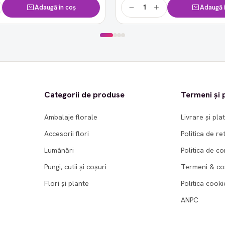
Adaugă în coș
Adaugă î
Categorii de produse
Termeni și p
Ambalaje florale
Livrare și pla
Accesorii flori
Politica de re
Lumânări
Politica de co
Pungi, cutii și coșuri
Termeni & con
Flori și plante
Politica cooki
ANPC