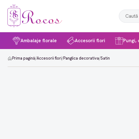
Ambalaje florale
Accesorii flori
Pungi, c
Prima pagină
/
Accesorii flori
/
Panglica decorativa
/
Satin