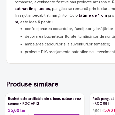
românesc, evenimente festive sau proiecte artizanale. R
satinat fin și lucios
, panglica se remarcă prin textura mo
finisajul impecabil al marginilor. Cu o
lățime de 1 cm
și 
m
, este ideală pentru:
confecționarea cocardelor, fundițelor și brățărilor 
decorarea buchetelor florale, lumânărilor de nuntă
ambalarea cadourilor și a suvenirurilor tematice;
proiecte DIY, aranjamente patriotice sau eveniment
Produse similare
Buchet cale artificiale din silicon, culoare roz
Rolă panglică 
-9%
somon - ROC AF12
- ROC 0811
25,00 lei
5,90 
6,50 lei