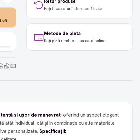
Retur produse
Poți face retur în termen 14 zile
ivă.
Metode de plată
Poți plăti ramburs sau card online
istentă și ușor de manevrat
, oferind un aspect elegant
tă atât individual, cât și în combinație cu alte materiale
tive personalizate.
Specificații:
 calitate