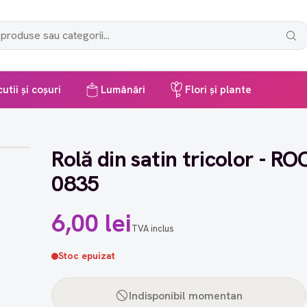
utii și coșuri
Lumânări
Flori și plante
Rolă din satin tricolor - RO
0835
6,00 lei
TVA inclus
Stoc epuizat
Indisponibil momentan