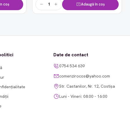
n coș
Adaugă în coș
olitici
Date de contact
0754 534 639
tă
comenzirocos@yahoo.com
tur
Str. Castanilor, Nr. 12, Costișa
nfidențialitate
diții
Luni - Vineri: 08:00 - 16:00
e