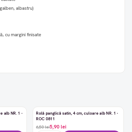
 galben, albastru)
, cu margini finisate
e alb NR. 1 -
Rolă panglică satin, 4 cm, culoare alb NR. 1 -
-9%
ROC 0811
5,90 lei
6,50 lei