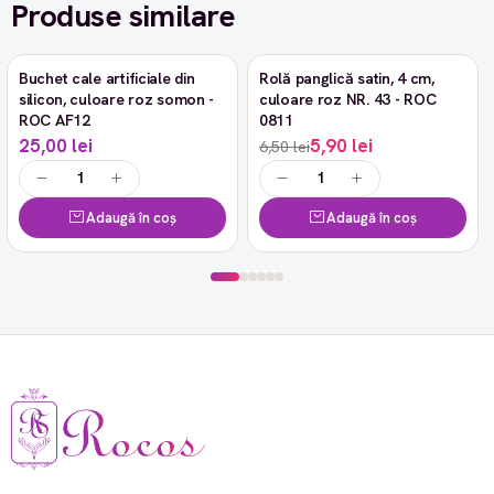
Produse similare
Buchet cale artificiale din
Rolă panglică satin, 4 cm,
-9%
silicon, culoare roz somon -
culoare roz NR. 43 - ROC
ROC AF12
0811
25,00 lei
5,90 lei
6,50 lei
Adaugă în coș
Adaugă în coș