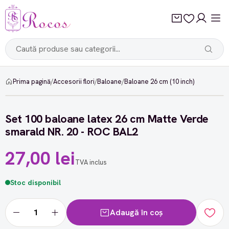
Prima pagină
/
Accesorii flori
/
Baloane
/
Baloane 26 cm (10 inch)
Set 100 baloane latex 26 cm Matte Verde
smarald NR. 20 - ROC BAL2
27,00 lei
TVA inclus
Stoc disponibil
Adaugă în coș