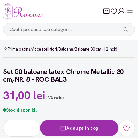
Prima pagină
/
Accesorii flori
/
Baloane
/
Baloane 30 cm (12 inch)
Set 50 baloane latex Chrome Metallic 30
cm, NR. 8 - ROC BAL3
31,00 lei
TVA inclus
Stoc disponibil
Adaugă în coș