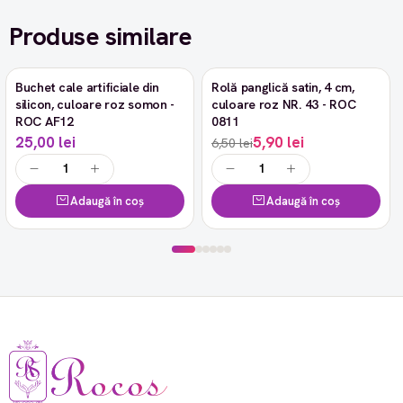
Produse similare
Buchet cale artificiale din
Rolă panglică satin, 4 cm,
-9%
silicon, culoare roz somon -
culoare roz NR. 43 - ROC
ROC AF12
0811
25,00 lei
5,90 lei
6,50 lei
Adaugă în coș
Adaugă în coș