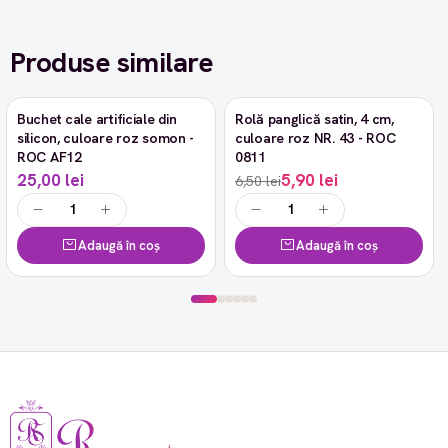
Produse similare
Buchet cale artificiale din
Rolă panglică satin, 4 cm,
-9%
silicon, culoare roz somon -
culoare roz NR. 43 - ROC
ROC AF12
0811
25,00 lei
5,90 lei
6,50 lei
Adaugă în coș
Adaugă în coș