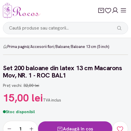
Prima pagină
/
Accesorii flori
/
Baloane
/
Baloane 13 cm (5 inch)
-53%
Set 200 baloane din latex 13 cm Macarons
Mov, NR. 1 - ROC BAL1
Preț vechi:
32,00 lei
15,00 lei
TVA inclus
Stoc disponibil
Adaugă în coș