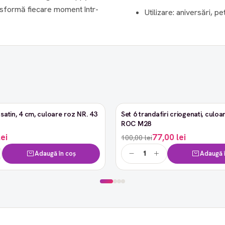
ansformă fiecare moment într-
Utilizare: aniversări, pet
satin, 4 cm, culoare roz NR. 43
Set 6 trandafiri criogenati, culoar
-23%
ROC M28
lei
77,00 lei
100,00 lei
Adaugă în coș
Adaugă î