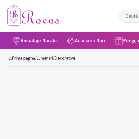
Ambalaje florale
Accesorii flori
Pungi, c
Prima pagină
/
Lumânări
/
Decorative
-42%