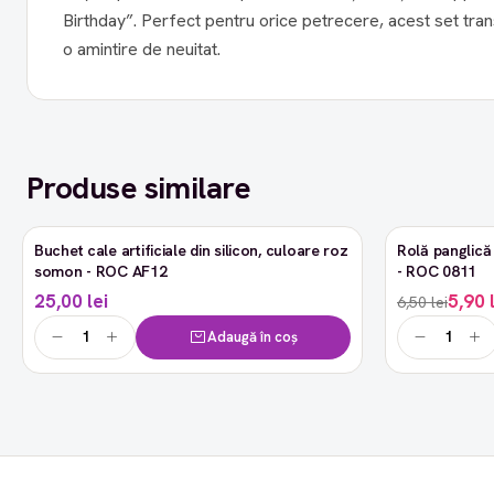
Birthday”. Perfect pentru orice petrecere, acest set tr
o amintire de neuitat.
Produse similare
Buchet cale artificiale din silicon, culoare roz
Rolă panglică 
-9%
somon - ROC AF12
- ROC 0811
25,00 lei
5,90 
6,50 lei
Adaugă în coș