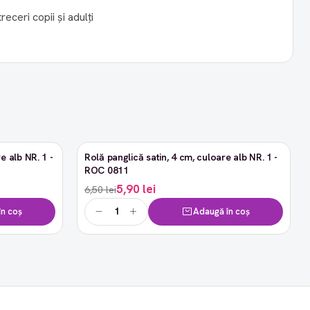
receri copii și adulți
e alb NR. 1 -
Rolă panglică satin, 4 cm, culoare alb NR. 1 -
-9%
ROC 0811
5,90 lei
6,50 lei
n coș
Adaugă în coș