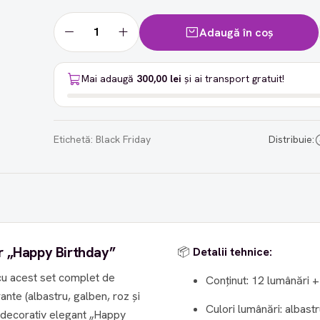
Adaugă în coș
Mai adaugă
300,00 lei
și ai transport gratuit!
Etichetă:
Black Friday
Distribuie:
er „Happy Birthday”
📦
Detalii tehnice:
 cu acest set complet de
Conținut: 12 lumânări 
rante (albastru, galben, roz și
Culori lumânări: albastr
r decorativ elegant „Happy