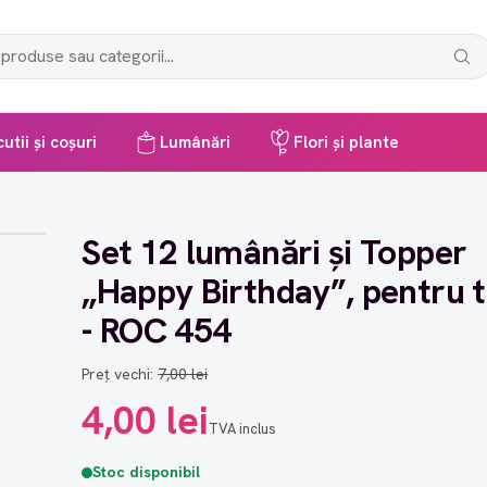
utii și coșuri
Lumânări
Flori și plante
Set 12 lumânări și Topper
„Happy Birthday”, pentru t
- ROC 454
Preț vechi:
7,00 lei
4,00 lei
TVA inclus
Stoc disponibil