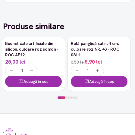
Produse similare
Buchet cale artificiale din
Rolă panglică satin, 4 cm,
-9%
silicon, culoare roz somon -
culoare roz NR. 43 - ROC
ROC AF12
0811
25,00 lei
5,90 lei
6,50 lei
Adaugă în coș
Adaugă în coș