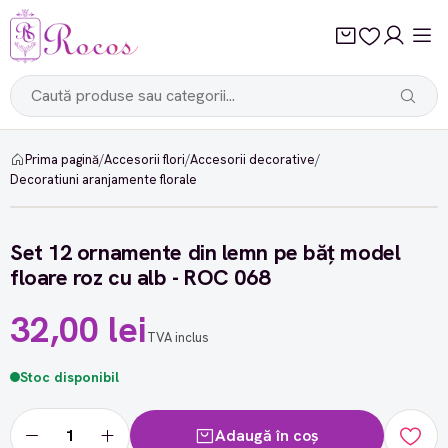
Prima pagină
/
Accesorii flori
/
Accesorii decorative
/
Decoratiuni aranjamente florale
Set 12 ornamente din lemn pe băț model
floare roz cu alb - ROC 068
32,00 lei
TVA inclus
Stoc disponibil
Adaugă în coș