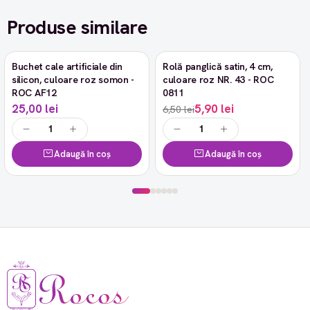
Produse similare
Buchet cale artificiale din
Rolă panglică satin, 4 cm,
-9%
silicon, culoare roz somon -
culoare roz NR. 43 - ROC
ROC AF12
0811
25,00 lei
5,90 lei
6,50 lei
Adaugă în coș
Adaugă în coș